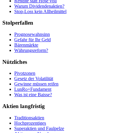
Rendite statt Hose voll
Warum Dividendenaktien?
Stop-Loss kein Allheilmittel
Stolperfallen
Prognosewahnsinn
Gefahr für Ihr Geld
Bärenmärkte
Währungsreform?
Nützliches
Pivotzonen
Gesetz der Volatilität
Gewinne müssen reifen
LunRo+Fundament
Was ist eine Baisse?
Aktien langfristig
Traditionsaktien
Hochprozentiges
Superaktien und Faulpelze