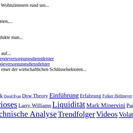
n Wohnzimmern rund um...
men,...
dukte man...
auf...
ieversorgungsdienstleister
iner der wirtschaftlichen Schlüsselsektoren...
Einführung
k
Dow Theory
Erfahrung
Folker Hellmeyer
David Ryan
ioses
Liquidität
Mark Minervini
Larry Williams
Pa
chnische Analyse
Trendfolger
Videos
Volati