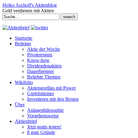
Heiko Aschoff's Aktienblog
Geld verdienen mit Aktien
Search
for:
Startseite
Beiträge
Aktie der Woche
Pivotereignis
Know-how
Dividendenaktien
Dauerbrenner
Beliebte Themen
Wikifolio
Aktiengorillas mit Power
Gipfelstürmer
Investieren mit den Besten
Über
Anlagephilosophie
Vorgehensweise
Aktienbrief
Jetzt gratis testen!
8 gute Gründe