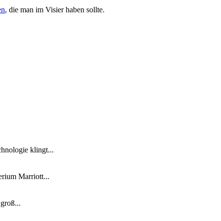
en
, die man im Visier haben sollte.
nologie klingt...
ium Marriott...
groß...