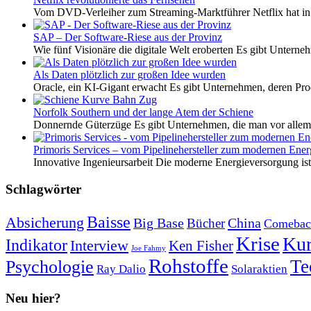
Vom DVD-Verleiher zum Streaming-Marktführer Netflix hat i
SAP – Der Software-Riese aus der Provinz
Wie fünf Visionäre die digitale Welt eroberten Es gibt Unterneh
Als Daten plötzlich zur großen Idee wurden
Oracle, ein KI-Gigant erwacht Es gibt Unternehmen, deren Pro
Norfolk Southern und der lange Atem der Schiene
Donnernde Güterzüge Es gibt Unternehmen, die man vor allem 
Primoris Services – vom Pipelinehersteller zum modernen Energ
Innovative Ingenieursarbeit Die moderne Energieversorgung ist e
Schlagwörter
Baisse
Absicherung
Big Base
China
Bücher
Comebac
Krise
Kur
Indikator
Interview
Ken Fisher
Joe Fahmy
Rohstoffe
Psychologie
Te
Ray Dalio
Solaraktien
Neu hier?