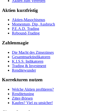
Aktien zum Vererben
Aktien kurzfristig
Aktien-Masochismus
Momentum, Dip, Ausbruch
P.E.A.D. Trading
Rebound-Trading
Zahlenmagie
Die Macht des Zinsezinses
Gesamtmarktindikatoren
K.I.S.S. Indikatoren
Trading & Investment
Renditewunder
Korrekturen nutzen
Welche Aktien profitieren?
Renditetuning
Zitter-Börsen
Kaufen? Viel zu unsicher!