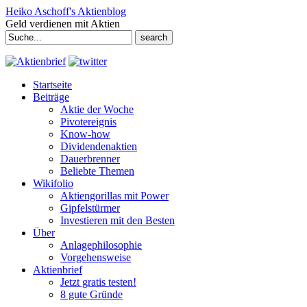
Heiko Aschoff's Aktienblog
Geld verdienen mit Aktien
Search
for:
Startseite
Beiträge
Aktie der Woche
Pivotereignis
Know-how
Dividendenaktien
Dauerbrenner
Beliebte Themen
Wikifolio
Aktiengorillas mit Power
Gipfelstürmer
Investieren mit den Besten
Über
Anlagephilosophie
Vorgehensweise
Aktienbrief
Jetzt gratis testen!
8 gute Gründe