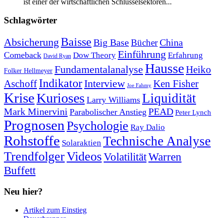
ist einer der wirtschaftlichen Schlüsselsektoren...
Schlagwörter
Baisse
Absicherung
Big Base
China
Bücher
Einführung
Comeback
Dow Theory
Erfahrung
David Ryan
Hausse
Fundamentalanalyse
Heiko
Folker Hellmeyer
Indikator
Interview
Ken Fisher
Aschoff
Joe Fahmy
Krise
Kurioses
Liquidität
Larry Williams
Mark Minervini
PEAD
Parabolischer Anstieg
Peter Lynch
Prognosen
Psychologie
Ray Dalio
Rohstoffe
Technische Analyse
Solaraktien
Trendfolger
Videos
Volatilität
Warren
Buffett
Neu hier?
Artikel zum Einstieg