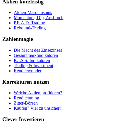
Aktien kurzfristig
Aktien-Masochismus
Momentum, Dip, Ausbruch
P.E.A.D. Trading
Rebound-Trading
Zahlenmagie
Die Macht des Zinsezinses
Gesamtmarktindikatoren
K.I.S.S. Indikatoren
Trading & Investment
Renditewunder
Korrekturen nutzen
Welche Aktien profitieren?
Renditetuning
Zitter-Börsen
Kaufen? Viel zu unsicher!
Clever Investieren