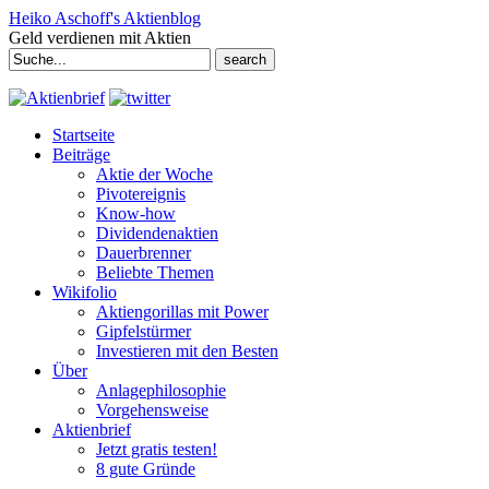
Heiko Aschoff's Aktienblog
Geld verdienen mit Aktien
Search
for:
Startseite
Beiträge
Aktie der Woche
Pivotereignis
Know-how
Dividendenaktien
Dauerbrenner
Beliebte Themen
Wikifolio
Aktiengorillas mit Power
Gipfelstürmer
Investieren mit den Besten
Über
Anlagephilosophie
Vorgehensweise
Aktienbrief
Jetzt gratis testen!
8 gute Gründe