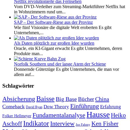
Netflix revolutionierte das Fernsehen
Vom DVD-Verleiher zum Streaming-Marktführer Netflix hat
in Wohnzimmern rund um...
SAP – Der Software-Riese aus der Provinz
Wie fünf Visionäre die digitale Welt eroberten Es gibt
Unternehmen,...
Als Daten plötzlich zur großen Idee wurden
Oracle, ein KI-Gigant erwacht Es gibt Unternehmen, deren
Produkte man...
Norfolk Southern und der lange Atem der Schiene
Donnernde Güterzüge Es gibt Unternehmen, die man vor
allem auf...
Schlagwörter
Baisse
Absicherung
Big Base
China
Bücher
Einführung
Comeback
Dow Theory
Erfahrung
David Ryan
Hausse
Fundamentalanalyse
Heiko
Folker Hellmeyer
Indikator
Interview
Ken Fisher
Aschoff
Joe Fahmy