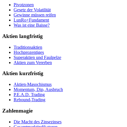
Pivotzonen
Gesetz der Volatilität
Gewinne müssen reifen
LunRo+Fundament
Was ist eine Baisse?
Aktien langfristig
Traditionsaktien
Hochprozentiges
Superaktien und Faulpelze
Aktien zum Vererben
Aktien kurzfristig
Aktien-Masochismus
Momentum, Dip, Ausbruch
P.E.A.D. Trading
Rebound-Trading
Zahlenmagie
Die Macht des Zinsezinses
Gesamtmarktindikatoren