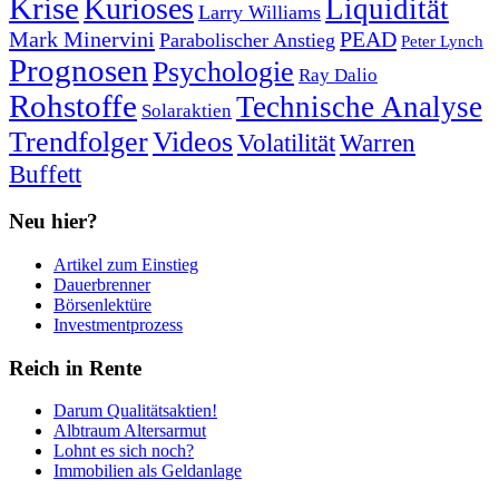
Krise
Kurioses
Liquidität
Larry Williams
Mark Minervini
PEAD
Parabolischer Anstieg
Peter Lynch
Prognosen
Psychologie
Ray Dalio
Rohstoffe
Technische Analyse
Solaraktien
Trendfolger
Videos
Volatilität
Warren
Buffett
Neu hier?
Artikel zum Einstieg
Dauerbrenner
Börsenlektüre
Investmentprozess
Reich in Rente
Darum Qualitätsaktien!
Albtraum Altersarmut
Lohnt es sich noch?
Immobilien als Geldanlage