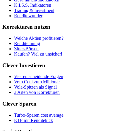
K.I.S.S. Indikatoren
Trading & Investment
Renditewunder
Korrekturen nutzen
Welche Aktien profitieren?
Renditetuning
Zitter-Börsen
Kaufen? Viel zu unsicher!
Clever Investieren
Vier entscheidende Fragen
Vom Cent zum Millionär
Vola-Spitzen als Signal
3 Arten von Korrekturen
Clever Sparen
Turbo-Sparen cost average
ETF mit Renditekick