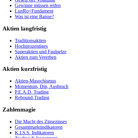
Gewinne müssen reifen
LunRo+Fundament
Was ist eine Baisse?
Aktien langfristig
Traditionsaktien
Hochprozentiges
Superaktien und Faulpelze
Aktien zum Vererben
Aktien kurzfristig
Aktien-Masochismus
Momentum, Dip, Ausbruch
P.E.A.D. Trading
Rebound-Trading
Zahlenmagie
Die Macht des Zinsezinses
Gesamtmarktindikatoren
K.I.S.S. Indikatoren