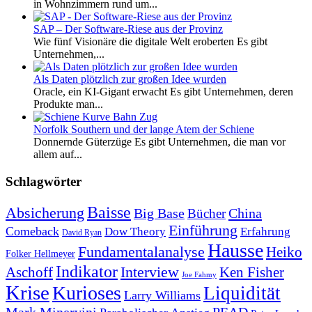
in Wohnzimmern rund um...
SAP – Der Software-Riese aus der Provinz
Wie fünf Visionäre die digitale Welt eroberten Es gibt
Unternehmen,...
Als Daten plötzlich zur großen Idee wurden
Oracle, ein KI-Gigant erwacht Es gibt Unternehmen, deren
Produkte man...
Norfolk Southern und der lange Atem der Schiene
Donnernde Güterzüge Es gibt Unternehmen, die man vor
allem auf...
Schlagwörter
Baisse
Absicherung
Big Base
China
Bücher
Einführung
Comeback
Dow Theory
Erfahrung
David Ryan
Hausse
Fundamentalanalyse
Heiko
Folker Hellmeyer
Indikator
Interview
Ken Fisher
Aschoff
Joe Fahmy
Krise
Kurioses
Liquidität
Larry Williams
Mark Minervini
PEAD