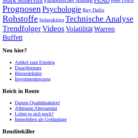
Parabolischer Anstieg
Peter Lynch
Prognosen
Psychologie
Ray Dalio
Rohstoffe
Technische Analyse
Solaraktien
Trendfolger
Videos
Volatilität
Warren
Buffett
Neu hier?
Artikel zum Einstieg
Dauerbrenner
Börsenlektüre
Investmentprozess
Reich in Rente
Darum Qualitätsaktien!
Albtraum Altersarmut
Lohnt es sich noch?
Immobilien als Geldanlage
Renditekiller