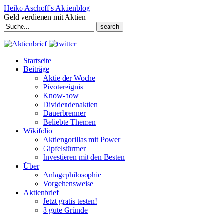
Heiko Aschoff's Aktienblog
Geld verdienen mit Aktien
Search
for:
Startseite
Beiträge
Aktie der Woche
Pivotereignis
Know-how
Dividendenaktien
Dauerbrenner
Beliebte Themen
Wikifolio
Aktiengorillas mit Power
Gipfelstürmer
Investieren mit den Besten
Über
Anlagephilosophie
Vorgehensweise
Aktienbrief
Jetzt gratis testen!
8 gute Gründe