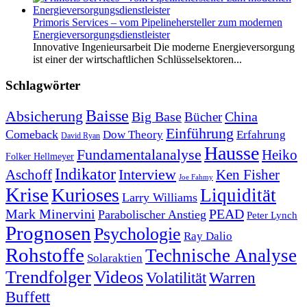
Primoris Services – vom Pipelinehersteller zum modernen
Energieversorgungsdienstleister
Innovative Ingenieursarbeit Die moderne Energieversorgung
ist einer der wirtschaftlichen Schlüsselsektoren...
Schlagwörter
Baisse
Absicherung
Big Base
China
Bücher
Einführung
Comeback
Dow Theory
Erfahrung
David Ryan
Hausse
Fundamentalanalyse
Heiko
Folker Hellmeyer
Indikator
Interview
Ken Fisher
Aschoff
Joe Fahmy
Krise
Kurioses
Liquidität
Larry Williams
Mark Minervini
PEAD
Parabolischer Anstieg
Peter Lynch
Prognosen
Psychologie
Ray Dalio
Rohstoffe
Technische Analyse
Solaraktien
Trendfolger
Videos
Volatilität
Warren
Buffett