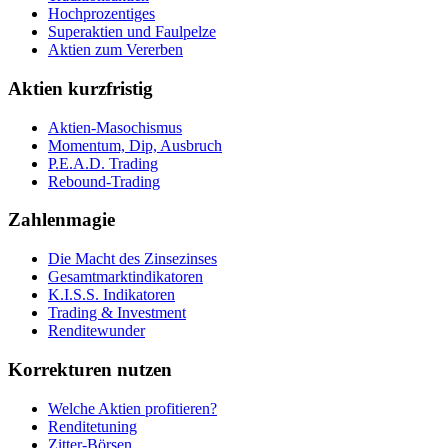
Hochprozentiges
Superaktien und Faulpelze
Aktien zum Vererben
Aktien kurzfristig
Aktien-Masochismus
Momentum, Dip, Ausbruch
P.E.A.D. Trading
Rebound-Trading
Zahlenmagie
Die Macht des Zinsezinses
Gesamtmarktindikatoren
K.I.S.S. Indikatoren
Trading & Investment
Renditewunder
Korrekturen nutzen
Welche Aktien profitieren?
Renditetuning
Zitter-Börsen