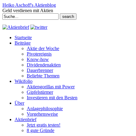
Heiko Aschoff's Aktienblog
Geld verdienen mit Aktien
Search
for:
Startseite
Beiträge
Aktie der Woche
Pivotereignis
Know-how
Dividendenaktien
Dauerbrenner
Beliebte Themen
Wikifolio
Aktiengorillas mit Power
Gipfelstürmer
Investieren mit den Besten
Über
Anlagephilosophie
Vorgehensweise
Aktienbrief
Jetzt gratis testen!
8 gute Gründe