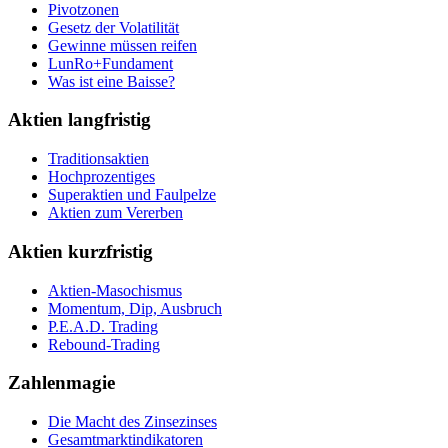
Pivotzonen
Gesetz der Volatilität
Gewinne müssen reifen
LunRo+Fundament
Was ist eine Baisse?
Aktien langfristig
Traditionsaktien
Hochprozentiges
Superaktien und Faulpelze
Aktien zum Vererben
Aktien kurzfristig
Aktien-Masochismus
Momentum, Dip, Ausbruch
P.E.A.D. Trading
Rebound-Trading
Zahlenmagie
Die Macht des Zinsezinses
Gesamtmarktindikatoren