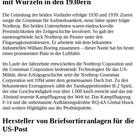
mit Wurzeln in den 1930ern
Die Gründung der beiden Vorläufer erfolgte 1930 und 1939: Zuerst
sorgte die Grumman für Aufmerksamkeit, neun Jahre später folgte
Northrop. Bei beiden Unternehmen waren eindrucksvolle
Persönlichkeiten der Zeitgeschichte involviert. So galt der
namensgebende Jack Northrop als Pionier unter den
Flugzeugkonstrukteuren. Er arbeitete mit dem bekannten
Industriellen William Boeing zusammen – dieser Name hat bis heute
einen prominenten Platz in der Luftfahrt.
Im Laufe der Jahrzehnte entwickelten die Northrop Coporation und
die Grumman Corporation bedeutende Technologien für das US-
Militär, diese Erfolgsgeschichte setzt die Northrop Grumman
Corporation seit 1994 unter dem gemeinsamen Dach fort. Zu den
bekanntesten Erzeugnissen zählt der Tarnkappenbomber B-2 Spirit,
der eine Geschwindigkeit von über 1.000 km/h erreicht und das mit
Abstand teuerste Kampfflugzeug der Welt ist. Das Kampfflugzeug
F-14 und die unbemannte Aufklärungsdrohne RQ-4A Global Hawk
sind weitere Highlights aus der Produktpalette.
Hersteller von Briefsortieranlagen für die
US-Post