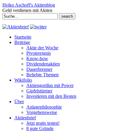
Heiko Aschoff's Aktienblog
Geld verdienen mit Aktien
Search
for:
Startseite
Beiträge
Aktie der Woche
Pivotereignis
Know-how
Dividendenaktien
Dauerbrenner
Beliebte Themen
Wikifolio
Aktiengorillas mit Power
Gipfelstürmer
Investieren mit den Besten
Über
Anlagephilosophie
Vorgehensweise
Aktienbrief
Jetzt gratis testen!
8 gute Gründe