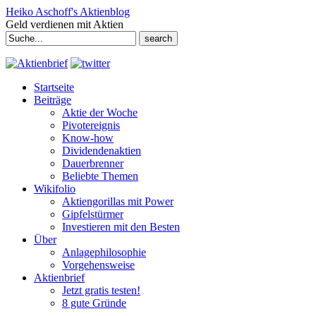
Heiko Aschoff's Aktienblog
Geld verdienen mit Aktien
Search
for:
Startseite
Beiträge
Aktie der Woche
Pivotereignis
Know-how
Dividendenaktien
Dauerbrenner
Beliebte Themen
Wikifolio
Aktiengorillas mit Power
Gipfelstürmer
Investieren mit den Besten
Über
Anlagephilosophie
Vorgehensweise
Aktienbrief
Jetzt gratis testen!
8 gute Gründe