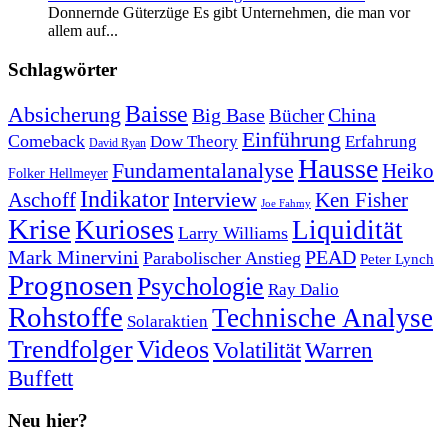
Donnernde Güterzüge Es gibt Unternehmen, die man vor
allem auf...
Schlagwörter
Baisse
Absicherung
Big Base
China
Bücher
Einführung
Comeback
Dow Theory
Erfahrung
David Ryan
Hausse
Fundamentalanalyse
Heiko
Folker Hellmeyer
Indikator
Interview
Ken Fisher
Aschoff
Joe Fahmy
Krise
Kurioses
Liquidität
Larry Williams
Mark Minervini
PEAD
Parabolischer Anstieg
Peter Lynch
Prognosen
Psychologie
Ray Dalio
Rohstoffe
Technische Analyse
Solaraktien
Trendfolger
Videos
Volatilität
Warren
Buffett
Neu hier?