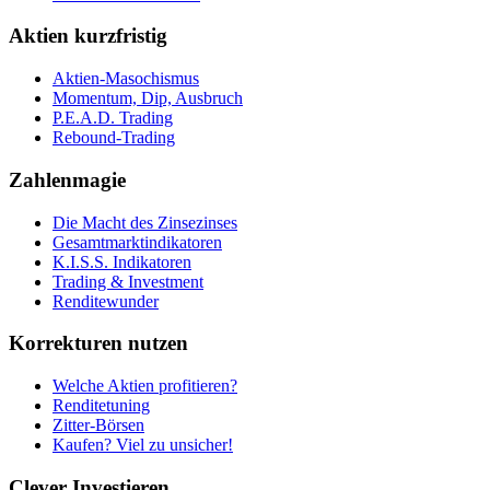
Aktien kurzfristig
Aktien-Masochismus
Momentum, Dip, Ausbruch
P.E.A.D. Trading
Rebound-Trading
Zahlenmagie
Die Macht des Zinsezinses
Gesamtmarktindikatoren
K.I.S.S. Indikatoren
Trading & Investment
Renditewunder
Korrekturen nutzen
Welche Aktien profitieren?
Renditetuning
Zitter-Börsen
Kaufen? Viel zu unsicher!
Clever Investieren