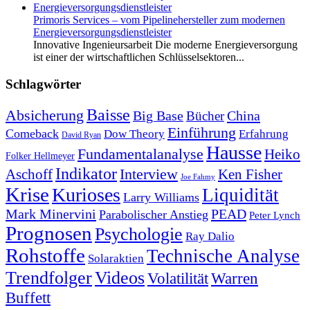
Primoris Services – vom Pipelinehersteller zum modernen
Energieversorgungsdienstleister
Innovative Ingenieursarbeit Die moderne Energieversorgung
ist einer der wirtschaftlichen Schlüsselsektoren...
Schlagwörter
Baisse
Absicherung
Big Base
China
Bücher
Einführung
Comeback
Dow Theory
Erfahrung
David Ryan
Hausse
Fundamentalanalyse
Heiko
Folker Hellmeyer
Indikator
Interview
Ken Fisher
Aschoff
Joe Fahmy
Krise
Kurioses
Liquidität
Larry Williams
Mark Minervini
PEAD
Parabolischer Anstieg
Peter Lynch
Prognosen
Psychologie
Ray Dalio
Rohstoffe
Technische Analyse
Solaraktien
Trendfolger
Videos
Volatilität
Warren
Buffett