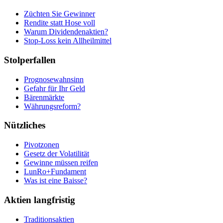
Züchten Sie Gewinner
Rendite statt Hose voll
Warum Dividendenaktien?
Stop-Loss kein Allheilmittel
Stolperfallen
Prognosewahnsinn
Gefahr für Ihr Geld
Bärenmärkte
Währungsreform?
Nützliches
Pivotzonen
Gesetz der Volatilität
Gewinne müssen reifen
LunRo+Fundament
Was ist eine Baisse?
Aktien langfristig
Traditionsaktien