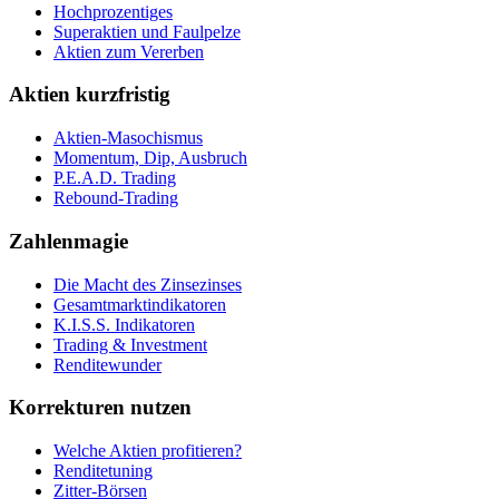
Hochprozentiges
Superaktien und Faulpelze
Aktien zum Vererben
Aktien kurzfristig
Aktien-Masochismus
Momentum, Dip, Ausbruch
P.E.A.D. Trading
Rebound-Trading
Zahlenmagie
Die Macht des Zinsezinses
Gesamtmarktindikatoren
K.I.S.S. Indikatoren
Trading & Investment
Renditewunder
Korrekturen nutzen
Welche Aktien profitieren?
Renditetuning
Zitter-Börsen