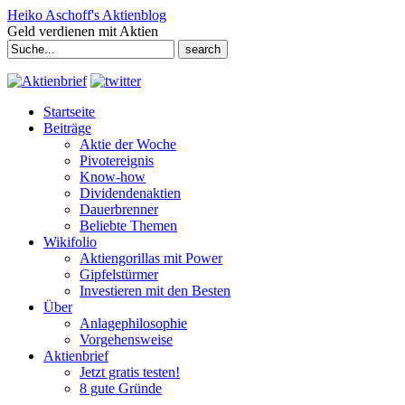
Heiko Aschoff's Aktienblog
Geld verdienen mit Aktien
Search
for:
Startseite
Beiträge
Aktie der Woche
Pivotereignis
Know-how
Dividendenaktien
Dauerbrenner
Beliebte Themen
Wikifolio
Aktiengorillas mit Power
Gipfelstürmer
Investieren mit den Besten
Über
Anlagephilosophie
Vorgehensweise
Aktienbrief
Jetzt gratis testen!
8 gute Gründe