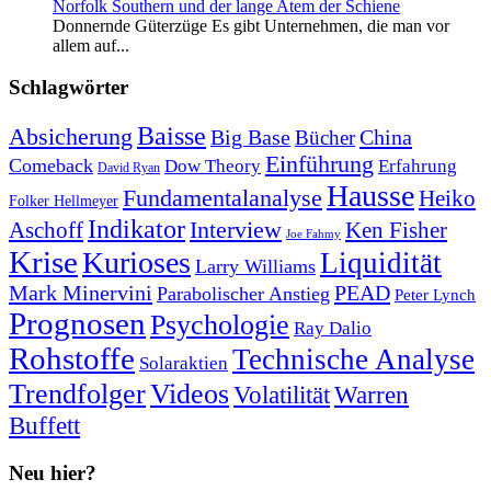
Norfolk Southern und der lange Atem der Schiene
Donnernde Güterzüge Es gibt Unternehmen, die man vor
allem auf...
Schlagwörter
Baisse
Absicherung
Big Base
China
Bücher
Einführung
Comeback
Dow Theory
Erfahrung
David Ryan
Hausse
Fundamentalanalyse
Heiko
Folker Hellmeyer
Indikator
Interview
Ken Fisher
Aschoff
Joe Fahmy
Krise
Kurioses
Liquidität
Larry Williams
Mark Minervini
PEAD
Parabolischer Anstieg
Peter Lynch
Prognosen
Psychologie
Ray Dalio
Rohstoffe
Technische Analyse
Solaraktien
Trendfolger
Videos
Volatilität
Warren
Buffett
Neu hier?