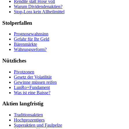
Rendite statt Hose voll
Warum Dividendenaktien?
Stop-Loss kein Allheilmittel
Stolperfallen
Prognosewahnsinn
Gefahr für Ihr Geld
Bärenmärkte
Währungsreform?
Nützliches
Pivotzonen
Gesetz der Volatilität
Gewinne müssen reifen
LunRo+Fundament
Was ist eine Baisse?
Aktien langfristig
Traditionsaktien
Hochprozentiges
Superaktien und Faulpelze