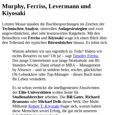
Murphy, Ferriss, Levermann und
Kiyosaki
Letzten Monat standen die Buchbesprechungen im Zeichen der
Technischen Analyse
, sinnvollen
Anlagestrategien
und zwei
ungewöhnlichen, aber sehr lesenswerten Ratgebern. Mit den
Bestsellern von
Ferriss
und
Kiyosaki
wage ich einen Blick über
den Tellerand der typischen
Börsenbücher
hinaus. Es lohnt sich.
Warum arbeiten wir uns eigentlich zu Tode? Haben wir
nichts Besseres zu tun? Oh ja! – sagt
Timothy Ferriss
.
Der junge Unternehmer war lange Workaholic mit 80-
Stunden-Woche. Dann erfand er MBA – Management
by Absence – und ist seitdem freier, reicher, glücklicher.
Ob Lohnsklave oder Top-Manager – dieses Buch kann
Ihr Leben verändern.
Es ist schon verrückt: die intelligentesten Absolventen
der
Elite-Universitäten
wollen heute für
Studienabbrecher
arbeiten. Die
Bill Gates
,
Richard
Bransons
oder
Michael Dells
dieser Welt. Der Multi-
Millionär
Robert T. Kiyosaki
fragte sich, warum haben
diese Menschen soviel Erfolg, die gar nicht unserem