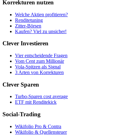
Korrekturen nutzen
Welche Aktien profitieren?
Renditetuning
Zitter-Börsen
Kaufen? Viel zu unsicher!
Clever Investieren
Vier entscheidende Fragen
Vom Cent zum Millionär
Vola-Spitzen als Signal
3 Arten von Korrekturen
Clever Sparen
Turbo-Sparen cost average
ETF mit Renditekick
Social-Trading
Wikifolio Pro & Contra
Wikifolio & Quellensteuer