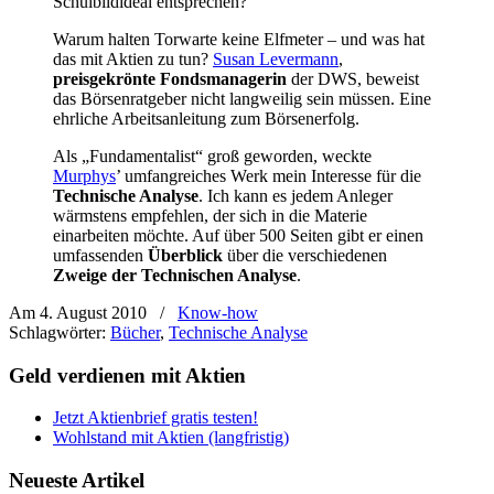
Schulbildideal entsprechen?
Warum halten Torwarte keine Elfmeter – und was hat
das mit Aktien zu tun?
Susan Levermann
,
preisgekrönte Fondsmanagerin
der DWS, beweist
das Börsenratgeber nicht langweilig sein müssen. Eine
ehrliche Arbeitsanleitung zum Börsenerfolg.
Als „Fundamentalist“ groß geworden, weckte
Murphys
’ umfangreiches Werk mein Interesse für die
Technische Analyse
. Ich kann es jedem Anleger
wärmstens empfehlen, der sich in die Materie
einarbeiten möchte. Auf über 500 Seiten gibt er einen
umfassenden
Überblick
über die verschiedenen
Zweige der Technischen Analyse
.
Am 4. August 2010
/
Know-how
Schlagwörter:
Bücher
,
Technische Analyse
Geld verdienen mit Aktien
Jetzt Aktienbrief gratis testen!
Wohlstand mit Aktien (langfristig)
Neueste Artikel