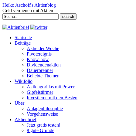
Heiko Aschoff's Aktienblog
Geld verdienen mit Aktien
Search
for:
Startseite
Beiträge
Aktie der Woche
Pivotereignis
Know-how
Dividendenaktien
Dauerbrenner
Beliebte Themen
Wikifolio
Aktiengorillas mit Power
Gipfelstürmer
Investieren mit den Besten
Über
Anlagephilosophie
Vorgehensweise
Aktienbrief
Jetzt gratis testen!
8 gute Gründe