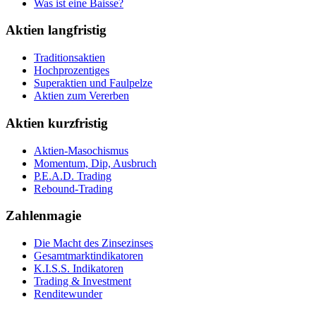
Was ist eine Baisse?
Aktien langfristig
Traditionsaktien
Hochprozentiges
Superaktien und Faulpelze
Aktien zum Vererben
Aktien kurzfristig
Aktien-Masochismus
Momentum, Dip, Ausbruch
P.E.A.D. Trading
Rebound-Trading
Zahlenmagie
Die Macht des Zinsezinses
Gesamtmarktindikatoren
K.I.S.S. Indikatoren
Trading & Investment
Renditewunder