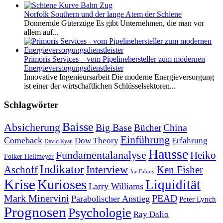
Norfolk Southern und der lange Atem der Schiene
Donnernde Güterzüge Es gibt Unternehmen, die man vor
allem auf...
Primoris Services – vom Pipelinehersteller zum modernen
Energieversorgungsdienstleister
Innovative Ingenieursarbeit Die moderne Energieversorgung
ist einer der wirtschaftlichen Schlüsselsektoren...
Schlagwörter
Baisse
Absicherung
Big Base
China
Bücher
Einführung
Comeback
Dow Theory
Erfahrung
David Ryan
Hausse
Fundamentalanalyse
Heiko
Folker Hellmeyer
Indikator
Interview
Ken Fisher
Aschoff
Joe Fahmy
Krise
Kurioses
Liquidität
Larry Williams
Mark Minervini
PEAD
Parabolischer Anstieg
Peter Lynch
Prognosen
Psychologie
Ray Dalio