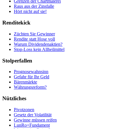
Grenzen der Chartmalerei
Raus aus der Zinsfalle
Hört nicht auf sie!
Renditekick
Züchten Sie Gewinner
Rendite statt Hose voll
Warum Dividendenaktien?
Stop-Loss kein Allheilmittel
Stolperfallen
Prognosewahnsinn
Gefahr für Ihr Geld
Bärenmärkte
Währungsreform?
Nützliches
Pivotzonen
Gesetz der Volatilität
Gewinne müssen reifen
LunRo+Fundament