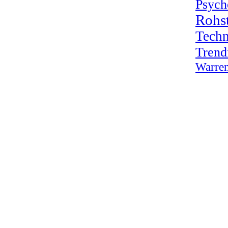
Psych
Rohst
Techn
Trend
Warren