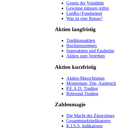
Gesetz der Volatilität
Gewinne müssen reifen
LunRo+Fundament
Was ist eine Baisse?
Aktien langfristig
Traditionsaktien
Hochprozentiges
Superaktien und Faulpelze
Aktien zum Vererben
Aktien kurzfristig
Aktien-Masochismus
Momentum, Dip, Ausbruch
P.E.A.D. Trading
Rebound-Trading
Zahlenmagie
Die Macht des Zinsezinses
Gesamtmarktindikatoren
K.I.S.S. Indikatoren