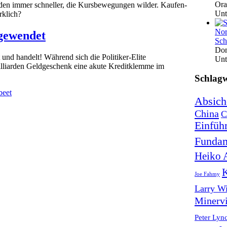
Ora
den immer schneller, die Kursbewegungen wilder. Kaufen-
Unt
rklich?
Nor
gewendet
Sch
Don
und handelt! Während sich die Politiker-Elite
Unt
illiarden Geldgeschenk eine akute Kreditklemme im
Schlagw
beet
Absich
China
C
Einfüh
Fundam
Heiko 
K
Joe Fahmy
Larry Wi
Minervi
Peter Lyn