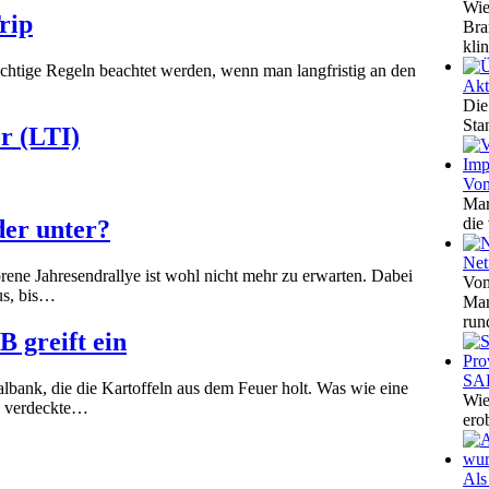
Wie
rip
Bra
klin
ichtige Regeln beachtet werden, wenn man langfristig an den
Akt
Die
Sta
r (LTI)
Vom
Mar
die
der unter?
Net
orene Jahresendrallye ist wohl nicht mehr zu erwarten. Dabei
Vom
us, bis…
Mar
run
 greift ein
SAP
albank, die die Kartoffeln aus dem Feuer holt. Was wie eine
Wie
ne verdeckte…
ero
Als