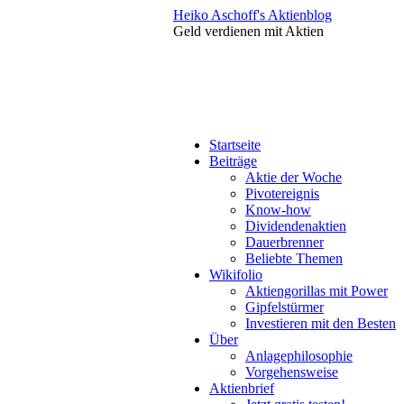
Heiko Aschoff's Aktienblog
Geld verdienen mit Aktien
Startseite
Beiträge
Aktie der Woche
Pivotereignis
Know-how
Dividendenaktien
Dauerbrenner
Beliebte Themen
Wikifolio
Aktiengorillas mit Power
Gipfelstürmer
Investieren mit den Besten
Über
Anlagephilosophie
Vorgehensweise
Aktienbrief