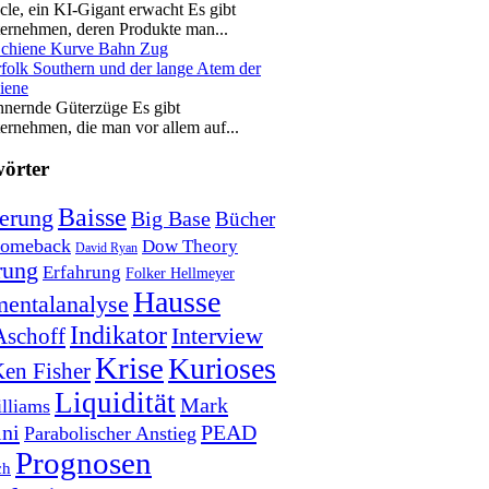
cle, ein KI-Gigant erwacht Es gibt
ernehmen, deren Produkte man...
folk Southern und der lange Atem der
iene
nernde Güterzüge Es gibt
ernehmen, die man vor allem auf...
örter
Baisse
erung
Big Base
Bücher
omeback
Dow Theory
David Ryan
rung
Erfahrung
Folker Hellmeyer
Hausse
entalanalyse
Indikator
Interview
Aschoff
Krise
Kurioses
en Fisher
Liquidität
Mark
lliams
ni
PEAD
Parabolischer Anstieg
Prognosen
ch