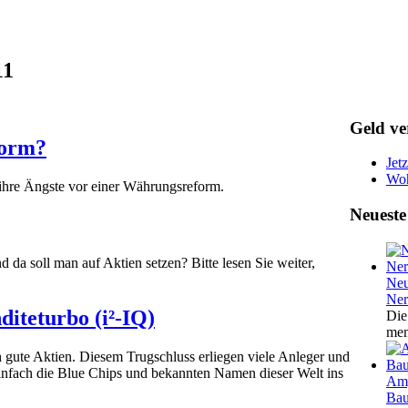
11
Geld ve
form?
Jetz
Woh
r ihre Ängste vor einer Währungsreform.
Neueste
d da soll man auf Aktien setzen? Bitte lesen Sie weiter,
Neu
Ner
diteturbo (i²-IQ)
Die
men
 gute Aktien. Diesem Trugschluss erliegen viele Anleger und
einfach die Blue Chips und bekannten Namen dieser Welt ins
Amg
Bau