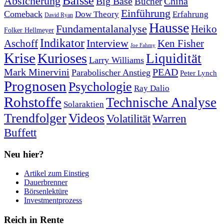
Baisse
Absicherung
Big Base
China
Bücher
Einführung
Comeback
Dow Theory
Erfahrung
David Ryan
Hausse
Fundamentalanalyse
Heiko
Folker Hellmeyer
Indikator
Interview
Ken Fisher
Aschoff
Joe Fahmy
Krise
Kurioses
Liquidität
Larry Williams
Mark Minervini
PEAD
Parabolischer Anstieg
Peter Lynch
Prognosen
Psychologie
Ray Dalio
Rohstoffe
Technische Analyse
Solaraktien
Trendfolger
Videos
Volatilität
Warren
Buffett
Neu hier?
Artikel zum Einstieg
Dauerbrenner
Börsenlektüre
Investmentprozess
Reich in Rente