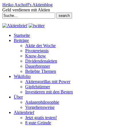
Heiko Aschoff's Aktienblog
Geld verdienen mit Aktien
Search
for:
Startseite
Beiträge
Aktie der Woche
Pivotereignis
Know-how
Dividendenaktien
Dauerbrenner
Beliebte Themen
Wikifolio
Aktiengorillas mit Power
Gipfelstürmer
Investieren mit den Besten
Über
Anlagephilosophie
Vorgehensweise
Aktienbrief
Jetzt gratis testen!
8 gute Gründe