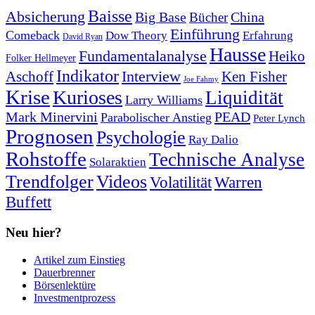
Baisse
Absicherung
Big Base
China
Bücher
Einführung
Comeback
Dow Theory
Erfahrung
David Ryan
Hausse
Fundamentalanalyse
Heiko
Folker Hellmeyer
Indikator
Interview
Ken Fisher
Aschoff
Joe Fahmy
Krise
Kurioses
Liquidität
Larry Williams
Mark Minervini
PEAD
Parabolischer Anstieg
Peter Lynch
Prognosen
Psychologie
Ray Dalio
Rohstoffe
Technische Analyse
Solaraktien
Trendfolger
Videos
Volatilität
Warren
Buffett
Neu hier?
Artikel zum Einstieg
Dauerbrenner
Börsenlektüre
Investmentprozess