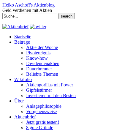
Heiko Aschoff's Aktienblog
Geld verdienen mit Aktien
Search
for:
Startseite
Beiträge
Aktie der Woche
Pivotereignis
Know-how
Dividendenaktien
Dauerbrenner
Beliebte Themen
Wikifolio
Aktiengorillas mit Power
Gipfelstürmer
Investieren mit den Besten
Über
Anlagephilosophie
Vorgehensweise
Aktienbrief
Jetzt gratis testen!
8 gute Gründe