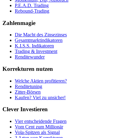
P.E.A.D. Trading
Rebound-Trading
Zahlenmagie
Die Macht des Zinsezinses
Gesamtmarktindikatoren
K.I.S.S. Indikatoren
Trading & Investment
Renditewunder
Korrekturen nutzen
Welche Aktien profitieren?
Renditetuning
Zitter-Börsen
Kaufen? Viel zu unsicher!
Clever Investieren
Vier entscheidende Fragen
Vom Cent zum Millionär
Vola-Spitzen als Signal
3 Arten von Korrekturen