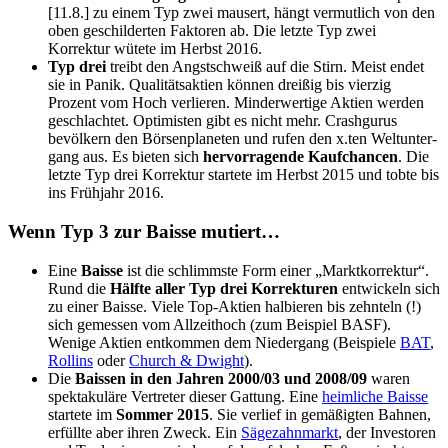
[11.8.] zu einem Typ zwei mausert, hängt vermutlich von den
oben geschilderten Faktoren ab. Die letzte Typ zwei
Korrektur wütete im Herbst 2016.
Typ drei
treibt den Angstschweiß auf die Stirn. Meist endet
sie in Panik. Qualitätsaktien können dreißig bis vierzig
Prozent vom Hoch verlieren. Minderwertige Aktien werden
ge­schlachtet. Optimisten gibt es nicht mehr. Crash­gurus
bevölkern den Börsen­planeten und rufen den x.ten Welt­unter­
gang aus. Es bieten sich
hervo­r­ragende Kauf­chancen
. Die
letzte Typ drei Korrektur startete im Herbst 2015 und tobte bis
ins Frühjahr 2016.
Wenn Typ 3 zur Baisse mutiert…
Eine
Baisse
ist die schlimmste Form einer „Marktkorrektur“.
Rund die
Hälfte aller Typ drei Korrekturen
entwickeln sich
zu einer Baisse. Viele Top-Aktien halbieren bis zehnteln (!)
sich gemessen vom Allzeithoch (zum Beispiel BASF).
Wenige Aktien entkommen dem Niedergang (Beispiele
BAT
,
Rollins
oder
Church & Dwight
).
Die
Baissen in den Jahren 2000/03 und 2008/09
waren
spektakuläre Vertreter dieser Gattung. Eine
heimliche Baisse
startete im
Sommer 2015
. Sie verlief in gemäßigten Bahnen,
erfüllte aber ihren Zweck. Ein
Sägezahnmarkt
, der Investoren