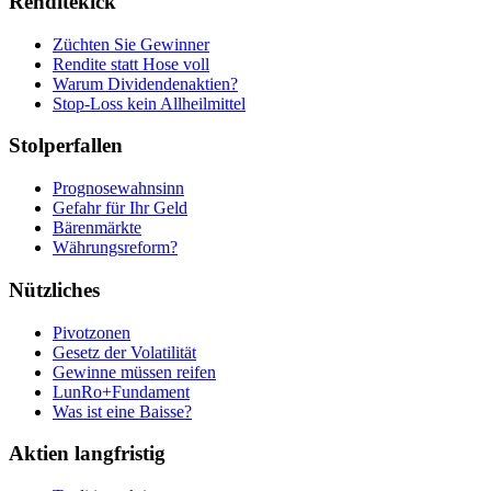
Renditekick
Züchten Sie Gewinner
Rendite statt Hose voll
Warum Dividendenaktien?
Stop-Loss kein Allheilmittel
Stolperfallen
Prognosewahnsinn
Gefahr für Ihr Geld
Bärenmärkte
Währungsreform?
Nützliches
Pivotzonen
Gesetz der Volatilität
Gewinne müssen reifen
LunRo+Fundament
Was ist eine Baisse?
Aktien langfristig