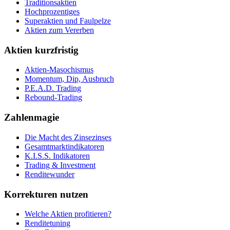
Traditionsaktien
Hochprozentiges
Superaktien und Faulpelze
Aktien zum Vererben
Aktien kurzfristig
Aktien-Masochismus
Momentum, Dip, Ausbruch
P.E.A.D. Trading
Rebound-Trading
Zahlenmagie
Die Macht des Zinsezinses
Gesamtmarktindikatoren
K.I.S.S. Indikatoren
Trading & Investment
Renditewunder
Korrekturen nutzen
Welche Aktien profitieren?
Renditetuning