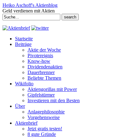
Heiko Aschoff's Aktienblog
Geld verdienen mit Aktien
Search
for:
Startseite
Beiträge
Aktie der Woche
Pivotereignis
Know-how
Dividendenaktien
Dauerbrenner
Beliebte Themen
Wikifolio
Aktiengorillas mit Power
Gipfelstürmer
Investieren mit den Besten
Über
Anlagephilosophie
Vorgehensweise
Aktienbrief
Jetzt gratis testen!
8 gute Gründe