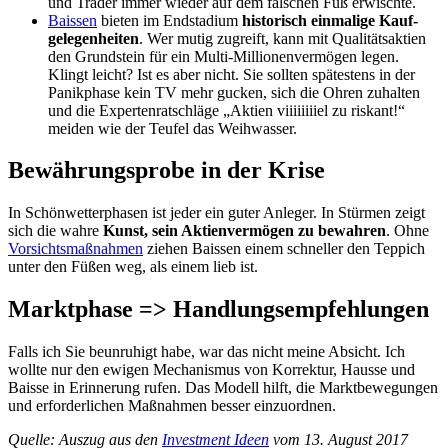
und Trader immer wieder auf dem falschen Fuß erwischte.
Baissen
bieten im Endstadium
historisch einmalige Kauf­
gelegenheiten
. Wer mutig zugreift, kann mit Qualitäts­aktien
den Grundstein für ein Multi-Millionenvermögen legen.
Klingt leicht? Ist es aber nicht. Sie sollten spätestens in der
Panikphase kein TV mehr gucken, sich die Ohren zuhalten
und die Experten­ratschläge „Aktien viiiiiiiiel zu riskant!“
meiden wie der Teufel das Weih­wasser.
Bewährungsprobe in der Krise
In Schönwetterphasen ist jeder ein guter Anleger. In Stürmen zeigt
sich die wahre
Kunst, sein Aktienvermögen zu bewahren
. Ohne
Vorsichtsmaßnahmen
ziehen Baissen einem schneller den Teppich
unter den Füßen weg, als einem lieb ist.
Marktphase => Handlungsempfehlungen
Falls ich Sie beunruhigt habe, war das nicht meine Absicht. Ich
wollte nur den ewigen Mechanismus von Korrektur, Hausse und
Baisse in Erinnerung rufen. Das Modell hilft, die Marktbewegungen
und erforder­lichen Maßnahmen besser einzuordnen.
Quelle: Auszug aus den
Investment Ideen
vom 13. August 2017