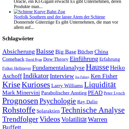
Oracle, ein KI-Gigant erwacht Es gibt Unternehmen, deren
Produkte man...
Norfolk Southern und der lange Atem der Schiene
Donnernde Güterzüge Es gibt Unternehmen, die man vor
allem auf...
Schlagwörter
Baisse
Absicherung
Big Base
China
Bücher
Einführung
Comeback
Dow Theory
Erfahrung
David Ryan
Hausse
Fundamentalanalyse
Heiko
Folker Hellmeyer
Indikator
Interview
Ken Fisher
Aschoff
Joe Fahmy
Krise
Kurioses
Liquidität
Larry Williams
Mark Minervini
PEAD
Parabolischer Anstieg
Peter Lynch
Prognosen
Psychologie
Ray Dalio
Rohstoffe
Technische Analyse
Solaraktien
Trendfolger
Videos
Volatilität
Warren
Buffett