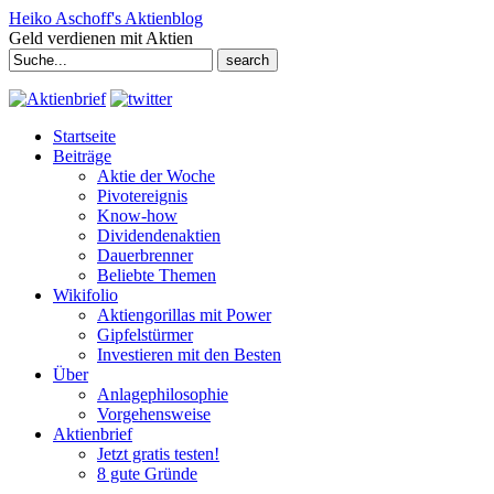
Heiko Aschoff's Aktienblog
Geld verdienen mit Aktien
Search
for:
Startseite
Beiträge
Aktie der Woche
Pivotereignis
Know-how
Dividendenaktien
Dauerbrenner
Beliebte Themen
Wikifolio
Aktiengorillas mit Power
Gipfelstürmer
Investieren mit den Besten
Über
Anlagephilosophie
Vorgehensweise
Aktienbrief
Jetzt gratis testen!
8 gute Gründe