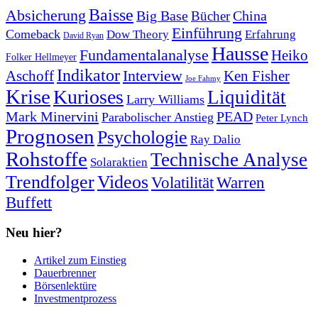
Baisse
Absicherung
Big Base
China
Bücher
Einführung
Comeback
Dow Theory
Erfahrung
David Ryan
Hausse
Fundamentalanalyse
Heiko
Folker Hellmeyer
Indikator
Interview
Ken Fisher
Aschoff
Joe Fahmy
Krise
Kurioses
Liquidität
Larry Williams
Mark Minervini
PEAD
Parabolischer Anstieg
Peter Lynch
Prognosen
Psychologie
Ray Dalio
Rohstoffe
Technische Analyse
Solaraktien
Trendfolger
Videos
Volatilität
Warren
Buffett
Neu hier?
Artikel zum Einstieg
Dauerbrenner
Börsenlektüre
Investmentprozess