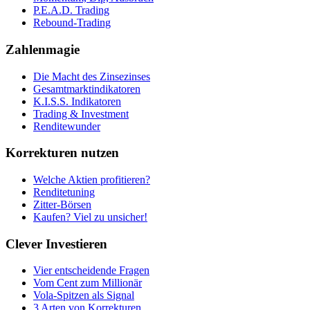
P.E.A.D. Trading
Rebound-Trading
Zahlenmagie
Die Macht des Zinsezinses
Gesamtmarktindikatoren
K.I.S.S. Indikatoren
Trading & Investment
Renditewunder
Korrekturen nutzen
Welche Aktien profitieren?
Renditetuning
Zitter-Börsen
Kaufen? Viel zu unsicher!
Clever Investieren
Vier entscheidende Fragen
Vom Cent zum Millionär
Vola-Spitzen als Signal
3 Arten von Korrekturen