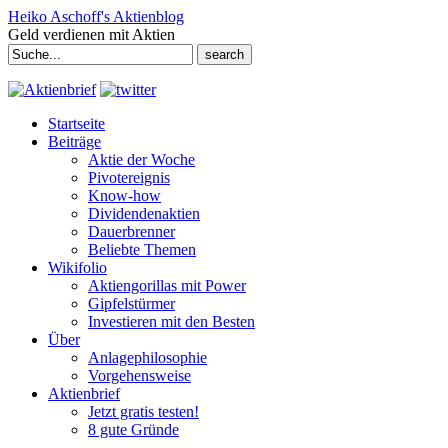
Heiko Aschoff's Aktienblog
Geld verdienen mit Aktien
Search
for:
Startseite
Beiträge
Aktie der Woche
Pivotereignis
Know-how
Dividendenaktien
Dauerbrenner
Beliebte Themen
Wikifolio
Aktiengorillas mit Power
Gipfelstürmer
Investieren mit den Besten
Über
Anlagephilosophie
Vorgehensweise
Aktienbrief
Jetzt gratis testen!
8 gute Gründe