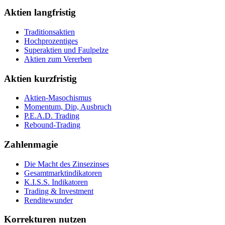
Aktien langfristig
Traditionsaktien
Hochprozentiges
Superaktien und Faulpelze
Aktien zum Vererben
Aktien kurzfristig
Aktien-Masochismus
Momentum, Dip, Ausbruch
P.E.A.D. Trading
Rebound-Trading
Zahlenmagie
Die Macht des Zinsezinses
Gesamtmarktindikatoren
K.I.S.S. Indikatoren
Trading & Investment
Renditewunder
Korrekturen nutzen