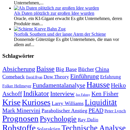
Unternehmen,...
Als Daten plötzlich zur großen Idee wurden
Oracle, ein KI-Gigant erwacht Es gibt Unternehmen, deren
Produkte man...
Norfolk Southern und der lange Atem der Schiene
Donnernde Güterzüge Es gibt Unternehmen, die man vor
allem auf...
Schlagwörter
Baisse
Absicherung
Big Base
China
Bücher
Einführung
Comeback
Dow Theory
Erfahrung
David Ryan
Hausse
Fundamentalanalyse
Heiko
Folker Hellmeyer
Indikator
Interview
Ken Fisher
Aschoff
Joe Fahmy
Krise
Kurioses
Liquidität
Larry Williams
Mark Minervini
PEAD
Parabolischer Anstieg
Peter Lynch
Prognosen
Psychologie
Ray Dalio
Rohstoffe
Technische Analyse
Solaraktien