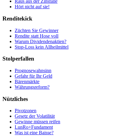
Raus aus der Zinsfalle
Hört nicht auf sie!
Renditekick
Züchten Sie Gewinner
Rendite statt Hose voll
Warum Dividendenaktien?
Stop-Loss kein Allheilmittel
Stolperfallen
Prognosewahnsinn
Gefahr für Ihr Geld
Bärenmärkte
Währungsreform?
Nützliches
Pivotzonen
Gesetz der Volatilität
Gewinne müssen reifen
LunRo+Fundament
Was ist eine Baisse?