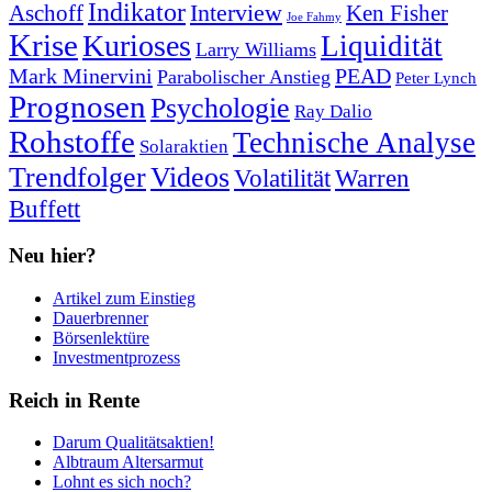
Indikator
Interview
Ken Fisher
Aschoff
Joe Fahmy
Krise
Kurioses
Liquidität
Larry Williams
Mark Minervini
PEAD
Parabolischer Anstieg
Peter Lynch
Prognosen
Psychologie
Ray Dalio
Rohstoffe
Technische Analyse
Solaraktien
Trendfolger
Videos
Volatilität
Warren
Buffett
Neu hier?
Artikel zum Einstieg
Dauerbrenner
Börsenlektüre
Investmentprozess
Reich in Rente
Darum Qualitätsaktien!
Albtraum Altersarmut
Lohnt es sich noch?