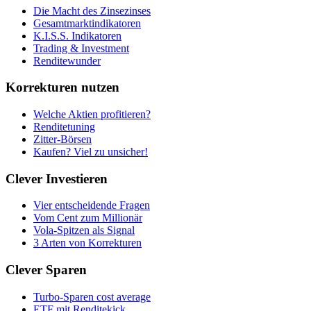
Die Macht des Zinsezinses
Gesamtmarktindikatoren
K.I.S.S. Indikatoren
Trading & Investment
Renditewunder
Korrekturen nutzen
Welche Aktien profitieren?
Renditetuning
Zitter-Börsen
Kaufen? Viel zu unsicher!
Clever Investieren
Vier entscheidende Fragen
Vom Cent zum Millionär
Vola-Spitzen als Signal
3 Arten von Korrekturen
Clever Sparen
Turbo-Sparen cost average
ETF mit Renditekick