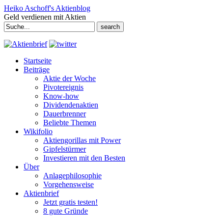
Heiko Aschoff's Aktienblog
Geld verdienen mit Aktien
Search
for:
Startseite
Beiträge
Aktie der Woche
Pivotereignis
Know-how
Dividendenaktien
Dauerbrenner
Beliebte Themen
Wikifolio
Aktiengorillas mit Power
Gipfelstürmer
Investieren mit den Besten
Über
Anlagephilosophie
Vorgehensweise
Aktienbrief
Jetzt gratis testen!
8 gute Gründe