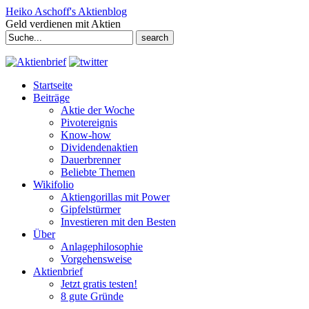
Heiko Aschoff's Aktienblog
Geld verdienen mit Aktien
Search
for:
Startseite
Beiträge
Aktie der Woche
Pivotereignis
Know-how
Dividendenaktien
Dauerbrenner
Beliebte Themen
Wikifolio
Aktiengorillas mit Power
Gipfelstürmer
Investieren mit den Besten
Über
Anlagephilosophie
Vorgehensweise
Aktienbrief
Jetzt gratis testen!
8 gute Gründe