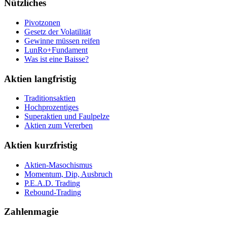
Nützliches
Pivotzonen
Gesetz der Volatilität
Gewinne müssen reifen
LunRo+Fundament
Was ist eine Baisse?
Aktien langfristig
Traditionsaktien
Hochprozentiges
Superaktien und Faulpelze
Aktien zum Vererben
Aktien kurzfristig
Aktien-Masochismus
Momentum, Dip, Ausbruch
P.E.A.D. Trading
Rebound-Trading
Zahlenmagie