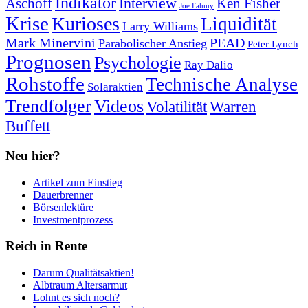
Indikator
Interview
Ken Fisher
Aschoff
Joe Fahmy
Krise
Kurioses
Liquidität
Larry Williams
Mark Minervini
PEAD
Parabolischer Anstieg
Peter Lynch
Prognosen
Psychologie
Ray Dalio
Rohstoffe
Technische Analyse
Solaraktien
Trendfolger
Videos
Volatilität
Warren
Buffett
Neu hier?
Artikel zum Einstieg
Dauerbrenner
Börsenlektüre
Investmentprozess
Reich in Rente
Darum Qualitätsaktien!
Albtraum Altersarmut
Lohnt es sich noch?