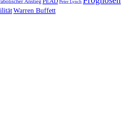
Prognosen
PEAD
rabolischer Anstieg
Peter Lynch
lität
Warren Buffett