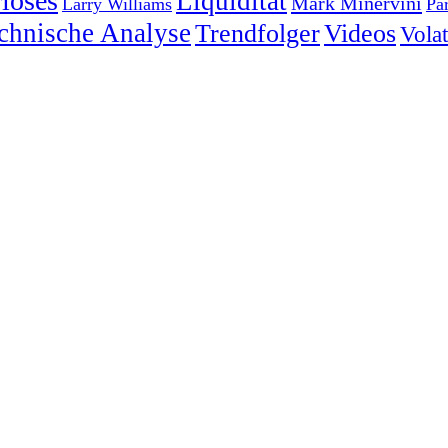
ioses
Liquidität
Mark Minervini
Larry Williams
Pa
chnische Analyse
Trendfolger
Videos
Volati