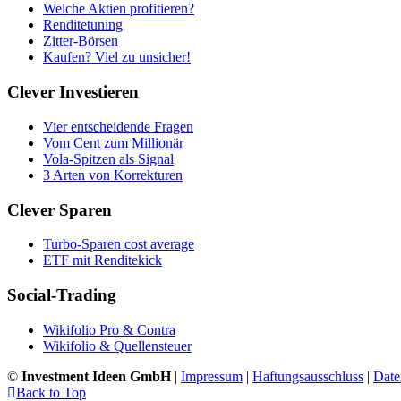
Welche Aktien profitieren?
Renditetuning
Zitter-Börsen
Kaufen? Viel zu unsicher!
Clever Investieren
Vier entscheidende Fragen
Vom Cent zum Millionär
Vola-Spitzen als Signal
3 Arten von Korrekturen
Clever Sparen
Turbo-Sparen cost average
ETF mit Renditekick
Social-Trading
Wikifolio Pro & Contra
Wikifolio & Quellensteuer
©
Investment Ideen GmbH
|
Impressum
|
Haftungsausschluss
|
Date
Back to Top