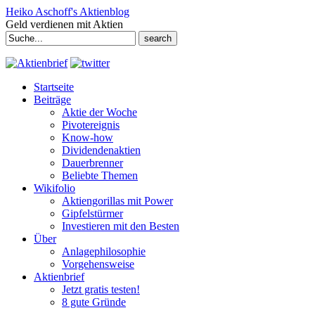
Heiko Aschoff's Aktienblog
Geld verdienen mit Aktien
Search
for:
Startseite
Beiträge
Aktie der Woche
Pivotereignis
Know-how
Dividendenaktien
Dauerbrenner
Beliebte Themen
Wikifolio
Aktiengorillas mit Power
Gipfelstürmer
Investieren mit den Besten
Über
Anlagephilosophie
Vorgehensweise
Aktienbrief
Jetzt gratis testen!
8 gute Gründe