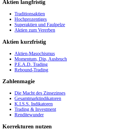
Aktien langfristig
Traditionsaktien
Hochprozentiges
Superaktien und Faulpelze
Aktien zum Vererben
Aktien kurzfristig
Aktien-Masochismus
Momentum, Dip, Ausbruch
P.E.A.D. Trading
Rebound-Trading
Zahlenmagie
Die Macht des Zinsezinses
Gesamtmarktindikatoren
K.I.S.S. Indikatoren
Trading & Investment
Renditewunder
Korrekturen nutzen