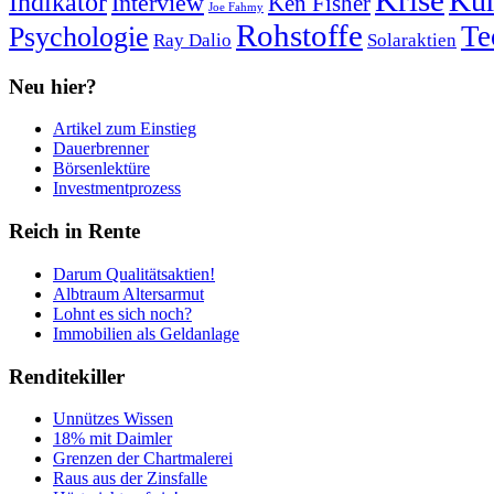
Krise
Kur
Indikator
Interview
Ken Fisher
Joe Fahmy
Rohstoffe
Psychologie
Te
Ray Dalio
Solaraktien
Neu hier?
Artikel zum Einstieg
Dauerbrenner
Börsenlektüre
Investmentprozess
Reich in Rente
Darum Qualitätsaktien!
Albtraum Altersarmut
Lohnt es sich noch?
Immobilien als Geldanlage
Renditekiller
Unnützes Wissen
18% mit Daimler
Grenzen der Chartmalerei
Raus aus der Zinsfalle