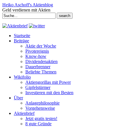
Heiko Aschoff's Aktienblog
Geld verdienen mit Aktien
Search
for:
Startseite
Beiträge
Aktie der Woche
Pivotereignis
Know-how
Dividendenaktien
Dauerbrenner
Beliebte Themen
Wikifolio
Aktiengorillas mit Power
Gipfelstürmer
Investieren mit den Besten
Über
Anlagephilosophie
Vorgehensweise
Aktienbrief
Jetzt gratis testen!
8 gute Gründe