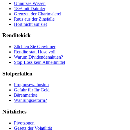
Unnützes Wissen
18% mit Daimler
Grenzen der Chartmalerei
Raus aus der Zinsfalle
Hört nicht auf sie!
Renditekick
Züchten Sie Gewinner
Rendite statt Hose voll
Warum Dividendenaktien?
Stop-Loss kein Allheilmittel
Stolperfallen
Prognosewahnsinn
Gefahr für Ihr Geld
Bärenmärkte
Währungsreform?
Nützliches
Pivotzonen
Gesetz der Volatilität