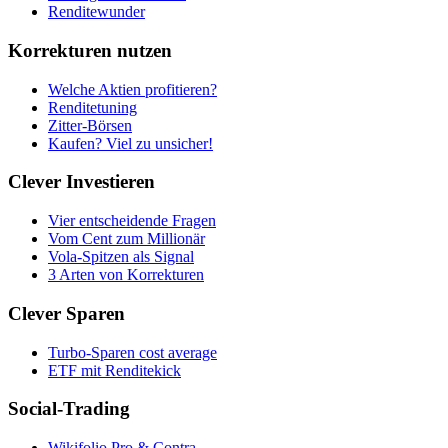
Renditewunder
Korrekturen nutzen
Welche Aktien profitieren?
Renditetuning
Zitter-Börsen
Kaufen? Viel zu unsicher!
Clever Investieren
Vier entscheidende Fragen
Vom Cent zum Millionär
Vola-Spitzen als Signal
3 Arten von Korrekturen
Clever Sparen
Turbo-Sparen cost average
ETF mit Renditekick
Social-Trading
Wikifolio Pro & Contra