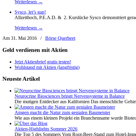
Weiterlesen →
Sysco, let’s gap!
Allzeithoch, P.E.A.D. & 2. Kurslücke Sysco demonstriert gera
Weiterlesen →
Am 31. Mai 2016
/
Börse Querbeet
Geld verdienen mit Aktien
Jetzt Aktienbrief gratis testen!
Wohlstand mit Aktien (langfristig)
Neueste Artikel
Neurocrine Biosciences bringt Nervensysteme in Balance
Die mutigen Entdecker aus Kalifornien Das menschliche Gehirn 
Amgen macht die Natur zum genialen Baumeister
Wie aus einem kleinen Projekt ein Branchenname wurde Biotech
Aktien-Highlights Sommer 2026
Die Top 5 des Sommers Vom Root-Beer-Stand zum Hotel-Imper