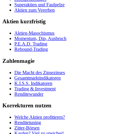
Superaktien und Faulpelze
Aktien zum Vererben
Aktien kurzfristig
Aktien-Masochismus
Momentum, Dip, Ausbruch
P.E.A.D. Trading
Rebound-Trading
Zahlenmagie
Die Macht des Zinsezinses
Gesamtmarktindikatoren
K.I.S.S. Indikatoren
Trading & Investment
Renditewunder
Korrekturen nutzen
Welche Aktien profitieren?
Renditetuning
Zitter-Börsen
Kaufen? Viel zu unsicher!