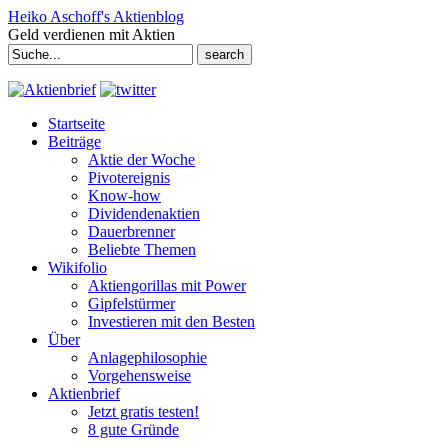
Heiko Aschoff's Aktienblog
Geld verdienen mit Aktien
Search
for:
Startseite
Beiträge
Aktie der Woche
Pivotereignis
Know-how
Dividendenaktien
Dauerbrenner
Beliebte Themen
Wikifolio
Aktiengorillas mit Power
Gipfelstürmer
Investieren mit den Besten
Über
Anlagephilosophie
Vorgehensweise
Aktienbrief
Jetzt gratis testen!
8 gute Gründe