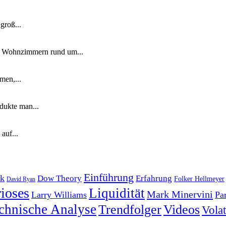
groß...
n Wohnzimmern rund um...
men,...
dukte man...
auf...
Einführung
k
Dow Theory
Erfahrung
Folker Hellmeyer
David Ryan
ioses
Liquidität
Mark Minervini
Larry Williams
Pa
chnische Analyse
Trendfolger
Videos
Volati