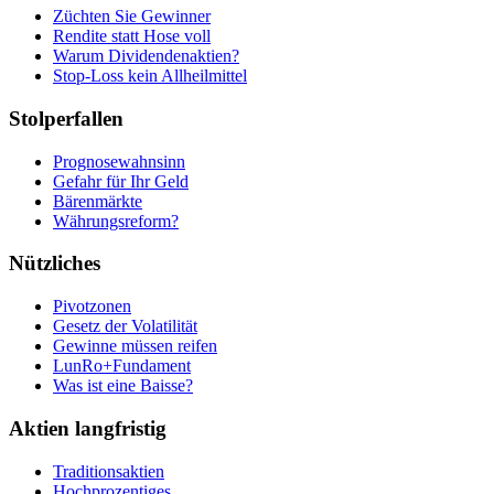
Züchten Sie Gewinner
Rendite statt Hose voll
Warum Dividendenaktien?
Stop-Loss kein Allheilmittel
Stolperfallen
Prognosewahnsinn
Gefahr für Ihr Geld
Bärenmärkte
Währungsreform?
Nützliches
Pivotzonen
Gesetz der Volatilität
Gewinne müssen reifen
LunRo+Fundament
Was ist eine Baisse?
Aktien langfristig
Traditionsaktien
Hochprozentiges