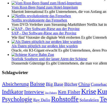
Vom Root-Beer-Stand zum Hotel-Imperium
Marriott International Es gibt Unternehmen, die von Anfang an 
Netflix revolutionierte das Fernsehen
Vom DVD-Verleiher zum Streaming-Marktführer Netflix hat i
SAP – Der Software-Riese aus der Provinz
Wie fünf Visionäre die digitale Welt eroberten Es gibt Unterneh
Als Daten plötzlich zur großen Idee wurden
Oracle, ein KI-Gigant erwacht Es gibt Unternehmen, deren Pro
Norfolk Southern und der lange Atem der Schiene
Donnernde Güterzüge Es gibt Unternehmen, die man vor allem 
Schlagwörter
Baisse
Absicherung
Big Base
China
Bücher
Comebac
Krise
Kur
Indikator
Interview
Ken Fisher
Joe Fahmy
Rohstoffe
Psychologie
Te
Ray Dalio
Solaraktien