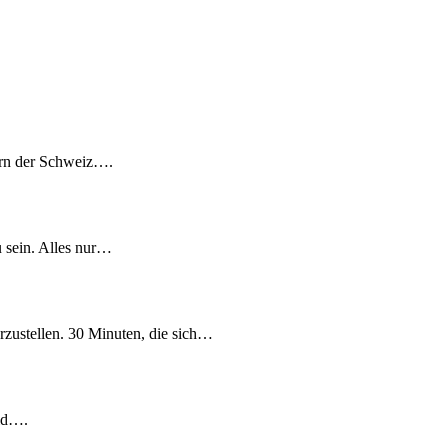
rern der Schweiz….
u sein. Alles nur…
rzustellen. 30 Minuten, die sich…
eld….