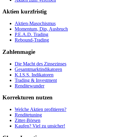
Aktien kurzfristig
Aktien-Masochismus
Momentum, Dip, Ausbruch
P.E.A.D. Trading
Rebound-Trading
Zahlenmagie
Die Macht des Zinsezinses
Gesamtmarktindikatoren
K.I.S.S. Indikatoren
Trading & Investment
Renditewunder
Korrekturen nutzen
Welche Aktien profitieren?
Renditetuning
Zitter-Börsen
Kaufen? Viel zu unsicher!