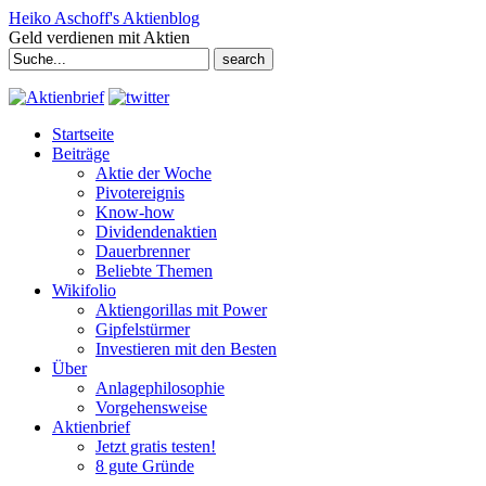
Heiko Aschoff's Aktienblog
Geld verdienen mit Aktien
Search
for:
Startseite
Beiträge
Aktie der Woche
Pivotereignis
Know-how
Dividendenaktien
Dauerbrenner
Beliebte Themen
Wikifolio
Aktiengorillas mit Power
Gipfelstürmer
Investieren mit den Besten
Über
Anlagephilosophie
Vorgehensweise
Aktienbrief
Jetzt gratis testen!
8 gute Gründe