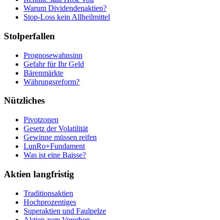
Warum Dividendenaktien?
Stop-Loss kein Allheilmittel
Stolperfallen
Prognosewahnsinn
Gefahr für Ihr Geld
Bärenmärkte
Währungsreform?
Nützliches
Pivotzonen
Gesetz der Volatilität
Gewinne müssen reifen
LunRo+Fundament
Was ist eine Baisse?
Aktien langfristig
Traditionsaktien
Hochprozentiges
Superaktien und Faulpelze
Aktien zum Vererben