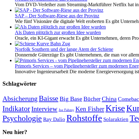
Vom DVD-Verleiher zum Streaming-Marktführer Netflix hat i
SAP – Der Software-Riese aus der Provinz
Wie fünf Visionäre die digitale Welt eroberten Es gibt Unterneh
Als Daten plötzlich zur großen Idee wurden
Oracle, ein KI-Gigant erwacht Es gibt Unternehmen, deren Pro
Norfolk Southern und der lange Atem der Schiene
Donnernde Güterzüge Es gibt Unternehmen, die man vor allem 
Primoris Services – vom Pipelinehersteller zum modernen Energ
Innovative Ingenieursarbeit Die moderne Energieversorgung ist e
Schlagwörter
Baisse
Absicherung
Big Base
China
Bücher
Comebac
Krise
Kur
Indikator
Interview
Ken Fisher
Joe Fahmy
Rohstoffe
Psychologie
Te
Ray Dalio
Solaraktien
Neu hier?