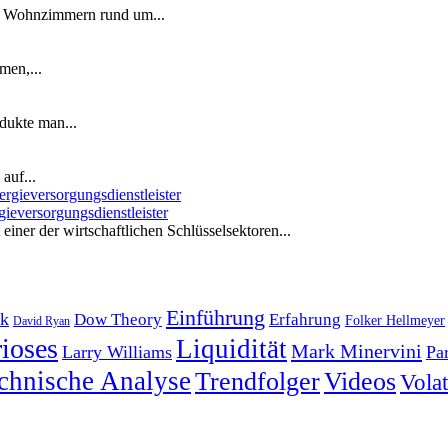
n Wohnzimmern rund um...
men,...
dukte man...
auf...
ieversorgungsdienstleister
iner der wirtschaftlichen Schlüsselsektoren...
Einführung
k
Dow Theory
Erfahrung
Folker Hellmeyer
David Ryan
ioses
Liquidität
Mark Minervini
Larry Williams
Pa
chnische Analyse
Trendfolger
Videos
Volati