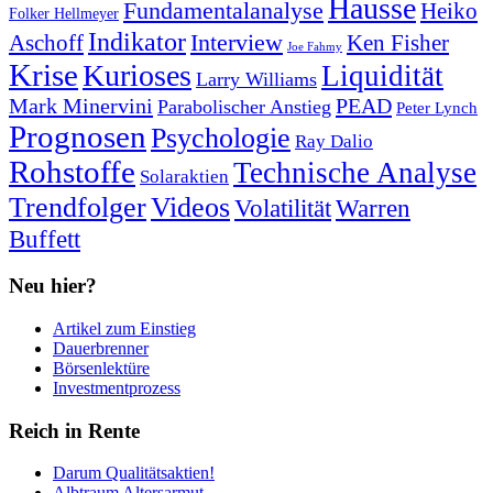
Hausse
Fundamentalanalyse
Heiko
Folker Hellmeyer
Indikator
Interview
Ken Fisher
Aschoff
Joe Fahmy
Krise
Kurioses
Liquidität
Larry Williams
Mark Minervini
PEAD
Parabolischer Anstieg
Peter Lynch
Prognosen
Psychologie
Ray Dalio
Rohstoffe
Technische Analyse
Solaraktien
Trendfolger
Videos
Volatilität
Warren
Buffett
Neu hier?
Artikel zum Einstieg
Dauerbrenner
Börsenlektüre
Investmentprozess
Reich in Rente
Darum Qualitätsaktien!
Albtraum Altersarmut