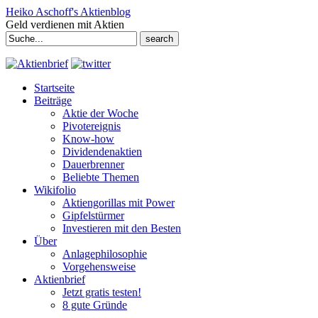
Heiko Aschoff's Aktienblog
Geld verdienen mit Aktien
Search
for:
Startseite
Beiträge
Aktie der Woche
Pivotereignis
Know-how
Dividendenaktien
Dauerbrenner
Beliebte Themen
Wikifolio
Aktiengorillas mit Power
Gipfelstürmer
Investieren mit den Besten
Über
Anlagephilosophie
Vorgehensweise
Aktienbrief
Jetzt gratis testen!
8 gute Gründe