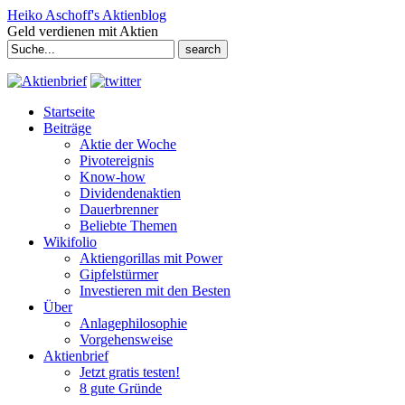
Heiko Aschoff's Aktienblog
Geld verdienen mit Aktien
Search
for:
Startseite
Beiträge
Aktie der Woche
Pivotereignis
Know-how
Dividendenaktien
Dauerbrenner
Beliebte Themen
Wikifolio
Aktiengorillas mit Power
Gipfelstürmer
Investieren mit den Besten
Über
Anlagephilosophie
Vorgehensweise
Aktienbrief
Jetzt gratis testen!
8 gute Gründe