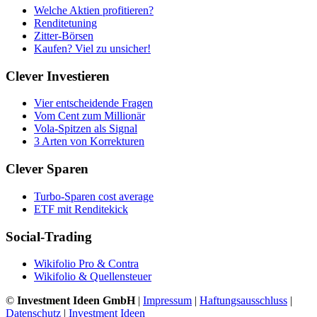
Welche Aktien profitieren?
Renditetuning
Zitter-Börsen
Kaufen? Viel zu unsicher!
Clever Investieren
Vier entscheidende Fragen
Vom Cent zum Millionär
Vola-Spitzen als Signal
3 Arten von Korrekturen
Clever Sparen
Turbo-Sparen cost average
ETF mit Renditekick
Social-Trading
Wikifolio Pro & Contra
Wikifolio & Quellensteuer
©
Investment Ideen GmbH
|
Impressum
|
Haftungsausschluss
|
Datenschutz
|
Investment Ideen