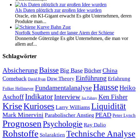
Als Daten plötzlich zur großen Idee wurden
Oracle, ein KI-Gigant erwacht Es gibt Unternehmen, deren
Produkte man...
Norfolk Southern und der lange Atem der Schiene
Donnernde Güterzüge Es gibt Unternehmen, die man vor
allem auf...
Schlagwörter
Baisse
Absicherung
Big Base
China
Bücher
Einführung
Comeback
Dow Theory
Erfahrung
David Ryan
Hausse
Fundamentalanalyse
Heiko
Folker Hellmeyer
Indikator
Interview
Ken Fisher
Aschoff
Joe Fahmy
Krise
Kurioses
Liquidität
Larry Williams
Mark Minervini
PEAD
Parabolischer Anstieg
Peter Lynch
Prognosen
Psychologie
Ray Dalio
Rohstoffe
Technische Analyse
Solaraktien