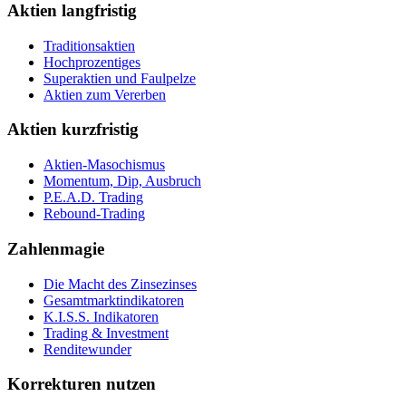
Aktien langfristig
Traditionsaktien
Hochprozentiges
Superaktien und Faulpelze
Aktien zum Vererben
Aktien kurzfristig
Aktien-Masochismus
Momentum, Dip, Ausbruch
P.E.A.D. Trading
Rebound-Trading
Zahlenmagie
Die Macht des Zinsezinses
Gesamtmarktindikatoren
K.I.S.S. Indikatoren
Trading & Investment
Renditewunder
Korrekturen nutzen