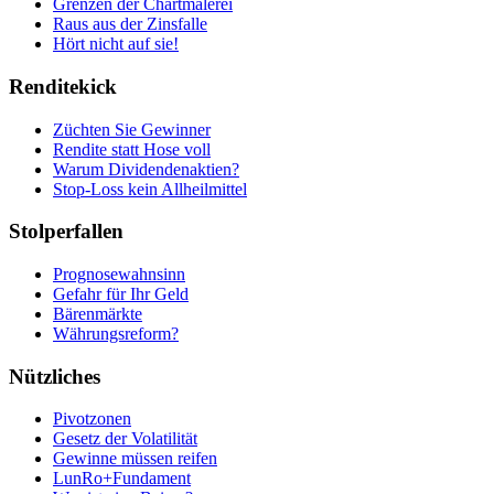
Grenzen der Chartmalerei
Raus aus der Zinsfalle
Hört nicht auf sie!
Renditekick
Züchten Sie Gewinner
Rendite statt Hose voll
Warum Dividendenaktien?
Stop-Loss kein Allheilmittel
Stolperfallen
Prognosewahnsinn
Gefahr für Ihr Geld
Bärenmärkte
Währungsreform?
Nützliches
Pivotzonen
Gesetz der Volatilität
Gewinne müssen reifen
LunRo+Fundament