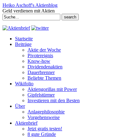
Heiko Aschoff's Aktienblog
Geld verdienen mit Aktien
Search
for:
Startseite
Beiträge
Aktie der Woche
Pivotereignis
Know-how
Dividendenaktien
Dauerbrenner
Beliebte Themen
Wikifolio
Aktiengorillas mit Power
Gipfelstürmer
Investieren mit den Besten
Über
Anlagephilosophie
Vorgehensweise
Aktienbrief
Jetzt gratis testen!
8 gute Gründe