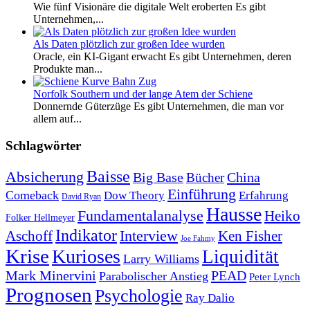
Wie fünf Visionäre die digitale Welt eroberten Es gibt
Unternehmen,...
Als Daten plötzlich zur großen Idee wurden
Oracle, ein KI-Gigant erwacht Es gibt Unternehmen, deren
Produkte man...
Norfolk Southern und der lange Atem der Schiene
Donnernde Güterzüge Es gibt Unternehmen, die man vor
allem auf...
Schlagwörter
Baisse
Absicherung
Big Base
China
Bücher
Einführung
Comeback
Dow Theory
Erfahrung
David Ryan
Hausse
Fundamentalanalyse
Heiko
Folker Hellmeyer
Indikator
Interview
Ken Fisher
Aschoff
Joe Fahmy
Krise
Kurioses
Liquidität
Larry Williams
Mark Minervini
PEAD
Parabolischer Anstieg
Peter Lynch
Prognosen
Psychologie
Ray Dalio