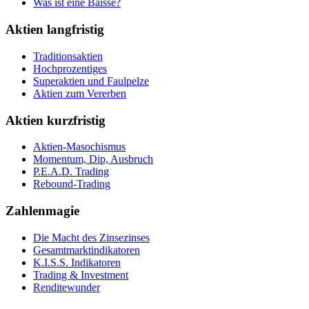
Was ist eine Baisse?
Aktien langfristig
Traditionsaktien
Hochprozentiges
Superaktien und Faulpelze
Aktien zum Vererben
Aktien kurzfristig
Aktien-Masochismus
Momentum, Dip, Ausbruch
P.E.A.D. Trading
Rebound-Trading
Zahlenmagie
Die Macht des Zinsezinses
Gesamtmarktindikatoren
K.I.S.S. Indikatoren
Trading & Investment
Renditewunder