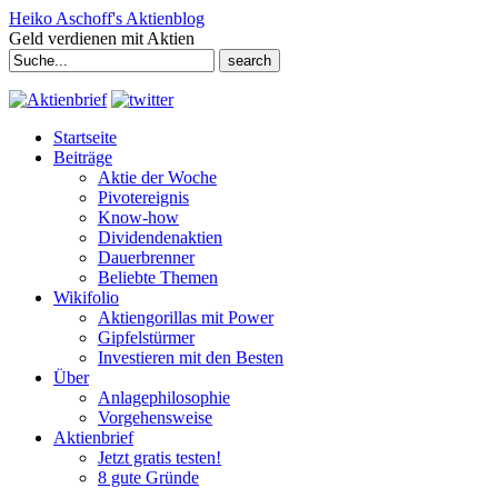
Heiko Aschoff's Aktienblog
Geld verdienen mit Aktien
Search
for:
Startseite
Beiträge
Aktie der Woche
Pivotereignis
Know-how
Dividendenaktien
Dauerbrenner
Beliebte Themen
Wikifolio
Aktiengorillas mit Power
Gipfelstürmer
Investieren mit den Besten
Über
Anlagephilosophie
Vorgehensweise
Aktienbrief
Jetzt gratis testen!
8 gute Gründe