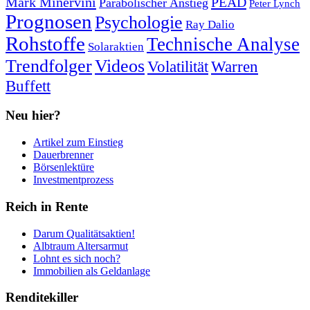
Mark Minervini
PEAD
Parabolischer Anstieg
Peter Lynch
Prognosen
Psychologie
Ray Dalio
Rohstoffe
Technische Analyse
Solaraktien
Trendfolger
Videos
Volatilität
Warren
Buffett
Neu hier?
Artikel zum Einstieg
Dauerbrenner
Börsenlektüre
Investmentprozess
Reich in Rente
Darum Qualitätsaktien!
Albtraum Altersarmut
Lohnt es sich noch?
Immobilien als Geldanlage
Renditekiller