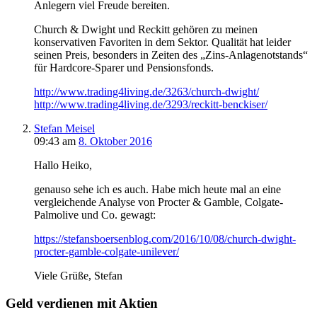
Anlegern viel Freude bereiten.
Church & Dwight und Reckitt gehören zu meinen
konservativen Favoriten in dem Sektor. Qualität hat leider
seinen Preis, besonders in Zeiten des „Zins-Anlagenotstands“
für Hardcore-Sparer und Pensionsfonds.
http://www.trading4living.de/3263/church-dwight/
http://www.trading4living.de/3293/reckitt-benckiser/
Stefan Meisel
09:43
am
8. Oktober 2016
Hallo Heiko,
genauso sehe ich es auch. Habe mich heute mal an eine
vergleichende Analyse von Procter & Gamble, Colgate-
Palmolive und Co. gewagt:
https://stefansboersenblog.com/2016/10/08/church-dwight-
procter-gamble-colgate-unilever/
Viele Grüße, Stefan
Geld verdienen mit Aktien