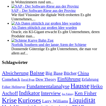
in Wohnzimmern rund um...
SAP – Der Software-Riese aus der Provinz
Wie fünf Visionäre die digitale Welt eroberten Es gibt
Unternehmen,...
Als Daten plötzlich zur großen Idee wurden
Oracle, ein KI-Gigant erwacht Es gibt Unternehmen, deren
Produkte man...
Norfolk Southern und der lange Atem der Schiene
Donnernde Güterzüge Es gibt Unternehmen, die man vor
allem auf...
Schlagwörter
Baisse
Absicherung
Big Base
China
Bücher
Einführung
Comeback
Dow Theory
Erfahrung
David Ryan
Hausse
Fundamentalanalyse
Heiko
Folker Hellmeyer
Indikator
Interview
Ken Fisher
Aschoff
Joe Fahmy
Krise
Kurioses
Liquidität
Larry Williams