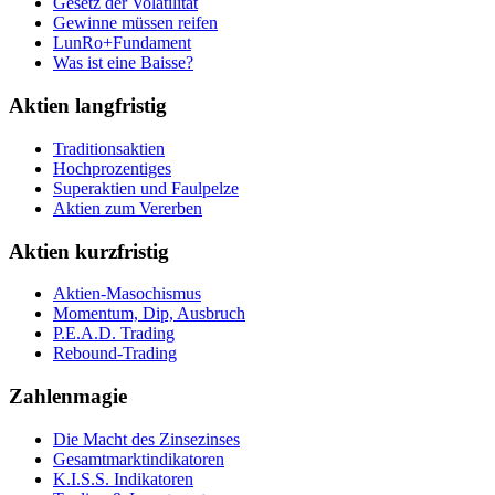
Gesetz der Volatilität
Gewinne müssen reifen
LunRo+Fundament
Was ist eine Baisse?
Aktien langfristig
Traditionsaktien
Hochprozentiges
Superaktien und Faulpelze
Aktien zum Vererben
Aktien kurzfristig
Aktien-Masochismus
Momentum, Dip, Ausbruch
P.E.A.D. Trading
Rebound-Trading
Zahlenmagie
Die Macht des Zinsezinses
Gesamtmarktindikatoren
K.I.S.S. Indikatoren