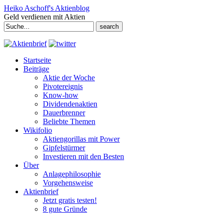
Heiko Aschoff's Aktienblog
Geld verdienen mit Aktien
Search
for:
Startseite
Beiträge
Aktie der Woche
Pivotereignis
Know-how
Dividendenaktien
Dauerbrenner
Beliebte Themen
Wikifolio
Aktiengorillas mit Power
Gipfelstürmer
Investieren mit den Besten
Über
Anlagephilosophie
Vorgehensweise
Aktienbrief
Jetzt gratis testen!
8 gute Gründe