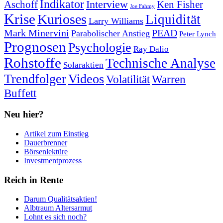
Indikator
Interview
Ken Fisher
Aschoff
Joe Fahmy
Krise
Kurioses
Liquidität
Larry Williams
Mark Minervini
PEAD
Parabolischer Anstieg
Peter Lynch
Prognosen
Psychologie
Ray Dalio
Rohstoffe
Technische Analyse
Solaraktien
Trendfolger
Videos
Volatilität
Warren
Buffett
Neu hier?
Artikel zum Einstieg
Dauerbrenner
Börsenlektüre
Investmentprozess
Reich in Rente
Darum Qualitätsaktien!
Albtraum Altersarmut
Lohnt es sich noch?