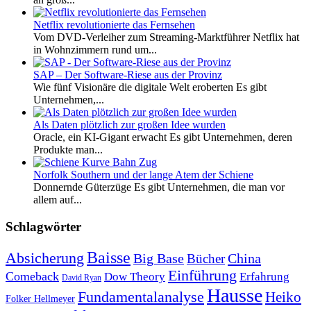
Netflix revolutionierte das Fernsehen
Vom DVD-Verleiher zum Streaming-Marktführer Netflix hat
in Wohnzimmern rund um...
SAP – Der Software-Riese aus der Provinz
Wie fünf Visionäre die digitale Welt eroberten Es gibt
Unternehmen,...
Als Daten plötzlich zur großen Idee wurden
Oracle, ein KI-Gigant erwacht Es gibt Unternehmen, deren
Produkte man...
Norfolk Southern und der lange Atem der Schiene
Donnernde Güterzüge Es gibt Unternehmen, die man vor
allem auf...
Schlagwörter
Baisse
Absicherung
Big Base
China
Bücher
Einführung
Comeback
Dow Theory
Erfahrung
David Ryan
Hausse
Fundamentalanalyse
Heiko
Folker Hellmeyer