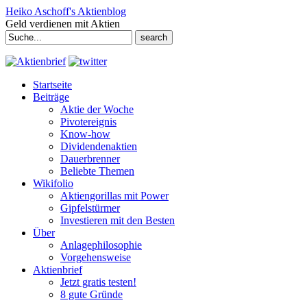
Heiko Aschoff's Aktienblog
Geld verdienen mit Aktien
Search
for:
Startseite
Beiträge
Aktie der Woche
Pivotereignis
Know-how
Dividendenaktien
Dauerbrenner
Beliebte Themen
Wikifolio
Aktiengorillas mit Power
Gipfelstürmer
Investieren mit den Besten
Über
Anlagephilosophie
Vorgehensweise
Aktienbrief
Jetzt gratis testen!
8 gute Gründe