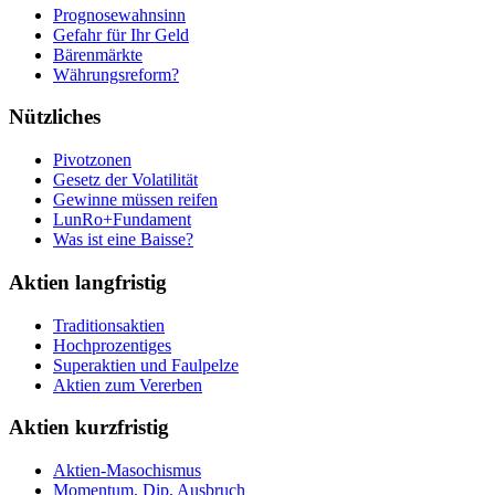
Prognosewahnsinn
Gefahr für Ihr Geld
Bärenmärkte
Währungsreform?
Nützliches
Pivotzonen
Gesetz der Volatilität
Gewinne müssen reifen
LunRo+Fundament
Was ist eine Baisse?
Aktien langfristig
Traditionsaktien
Hochprozentiges
Superaktien und Faulpelze
Aktien zum Vererben
Aktien kurzfristig
Aktien-Masochismus
Momentum, Dip, Ausbruch