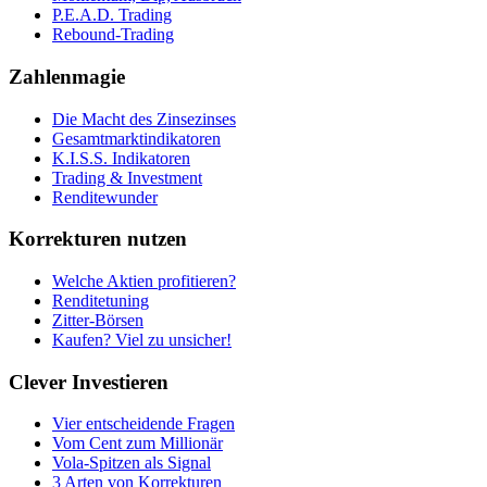
P.E.A.D. Trading
Rebound-Trading
Zahlenmagie
Die Macht des Zinsezinses
Gesamtmarktindikatoren
K.I.S.S. Indikatoren
Trading & Investment
Renditewunder
Korrekturen nutzen
Welche Aktien profitieren?
Renditetuning
Zitter-Börsen
Kaufen? Viel zu unsicher!
Clever Investieren
Vier entscheidende Fragen
Vom Cent zum Millionär
Vola-Spitzen als Signal
3 Arten von Korrekturen