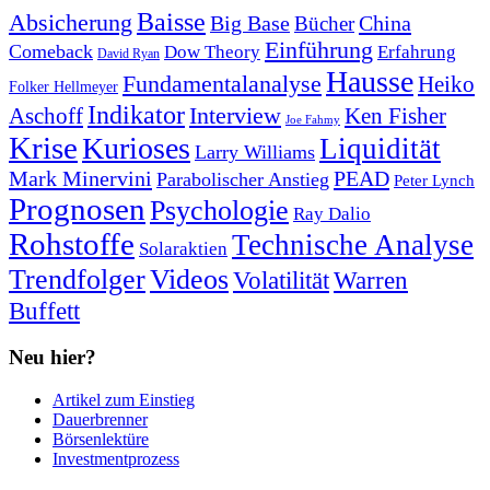
Baisse
Absicherung
Big Base
China
Bücher
Einführung
Comeback
Dow Theory
Erfahrung
David Ryan
Hausse
Fundamentalanalyse
Heiko
Folker Hellmeyer
Indikator
Interview
Ken Fisher
Aschoff
Joe Fahmy
Krise
Kurioses
Liquidität
Larry Williams
Mark Minervini
PEAD
Parabolischer Anstieg
Peter Lynch
Prognosen
Psychologie
Ray Dalio
Rohstoffe
Technische Analyse
Solaraktien
Trendfolger
Videos
Volatilität
Warren
Buffett
Neu hier?
Artikel zum Einstieg
Dauerbrenner
Börsenlektüre
Investmentprozess