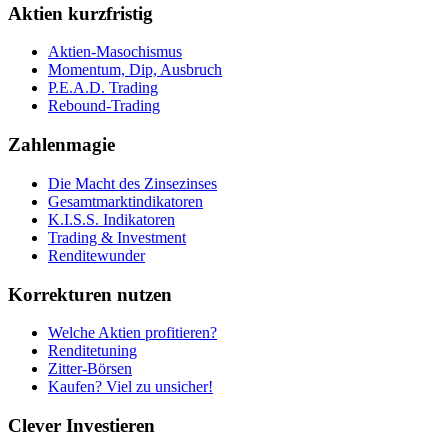
Aktien kurzfristig
Aktien-Masochismus
Momentum, Dip, Ausbruch
P.E.A.D. Trading
Rebound-Trading
Zahlenmagie
Die Macht des Zinsezinses
Gesamtmarktindikatoren
K.I.S.S. Indikatoren
Trading & Investment
Renditewunder
Korrekturen nutzen
Welche Aktien profitieren?
Renditetuning
Zitter-Börsen
Kaufen? Viel zu unsicher!
Clever Investieren