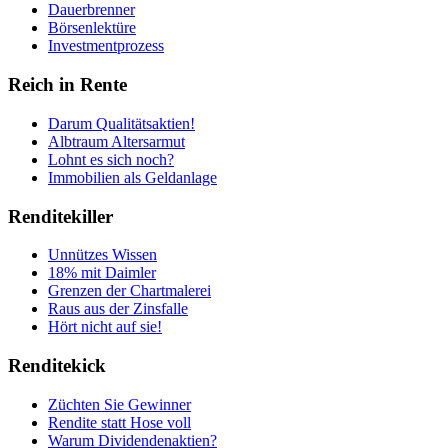
Dauerbrenner
Börsenlektüre
Investmentprozess
Reich in Rente
Darum Qualitätsaktien!
Albtraum Altersarmut
Lohnt es sich noch?
Immobilien als Geldanlage
Renditekiller
Unnützes Wissen
18% mit Daimler
Grenzen der Chartmalerei
Raus aus der Zinsfalle
Hört nicht auf sie!
Renditekick
Züchten Sie Gewinner
Rendite statt Hose voll
Warum Dividendenaktien?