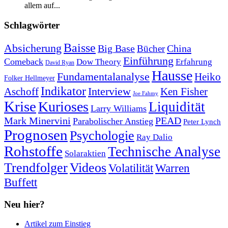
allem auf...
Schlagwörter
Baisse
Absicherung
Big Base
China
Bücher
Einführung
Comeback
Dow Theory
Erfahrung
David Ryan
Hausse
Fundamentalanalyse
Heiko
Folker Hellmeyer
Indikator
Interview
Ken Fisher
Aschoff
Joe Fahmy
Krise
Kurioses
Liquidität
Larry Williams
Mark Minervini
PEAD
Parabolischer Anstieg
Peter Lynch
Prognosen
Psychologie
Ray Dalio
Rohstoffe
Technische Analyse
Solaraktien
Trendfolger
Videos
Volatilität
Warren
Buffett
Neu hier?
Artikel zum Einstieg