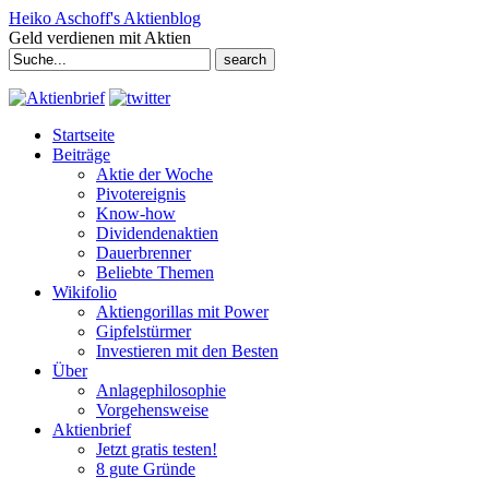
Heiko Aschoff's Aktienblog
Geld verdienen mit Aktien
Search
for:
Startseite
Beiträge
Aktie der Woche
Pivotereignis
Know-how
Dividendenaktien
Dauerbrenner
Beliebte Themen
Wikifolio
Aktiengorillas mit Power
Gipfelstürmer
Investieren mit den Besten
Über
Anlagephilosophie
Vorgehensweise
Aktienbrief
Jetzt gratis testen!
8 gute Gründe