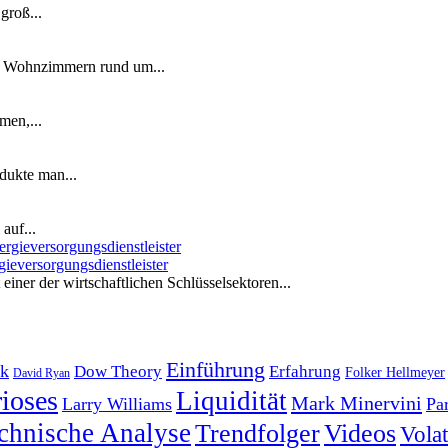
groß...
n Wohnzimmern rund um...
men,...
dukte man...
auf...
ieversorgungsdienstleister
iner der wirtschaftlichen Schlüsselsektoren...
Einführung
k
Dow Theory
Erfahrung
Folker Hellmeyer
David Ryan
ioses
Liquidität
Mark Minervini
Larry Williams
Pa
chnische Analyse
Trendfolger
Videos
Volati