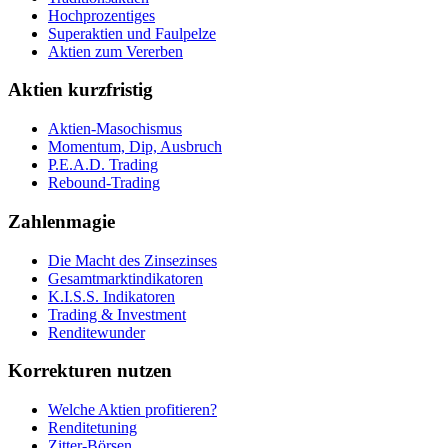
Hochprozentiges
Superaktien und Faulpelze
Aktien zum Vererben
Aktien kurzfristig
Aktien-Masochismus
Momentum, Dip, Ausbruch
P.E.A.D. Trading
Rebound-Trading
Zahlenmagie
Die Macht des Zinsezinses
Gesamtmarktindikatoren
K.I.S.S. Indikatoren
Trading & Investment
Renditewunder
Korrekturen nutzen
Welche Aktien profitieren?
Renditetuning
Zitter-Börsen