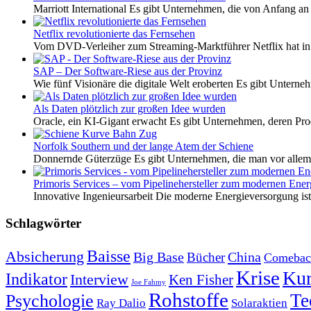
Marriott International Es gibt Unternehmen, die von Anfang an 
Netflix revolutionierte das Fernsehen
Vom DVD-Verleiher zum Streaming-Marktführer Netflix hat i
SAP – Der Software-Riese aus der Provinz
Wie fünf Visionäre die digitale Welt eroberten Es gibt Unterneh
Als Daten plötzlich zur großen Idee wurden
Oracle, ein KI-Gigant erwacht Es gibt Unternehmen, deren Pro
Norfolk Southern und der lange Atem der Schiene
Donnernde Güterzüge Es gibt Unternehmen, die man vor allem 
Primoris Services – vom Pipelinehersteller zum modernen Energ
Innovative Ingenieursarbeit Die moderne Energieversorgung ist e
Schlagwörter
Baisse
Absicherung
Big Base
China
Bücher
Comebac
Krise
Kur
Indikator
Interview
Ken Fisher
Joe Fahmy
Rohstoffe
Psychologie
Te
Ray Dalio
Solaraktien