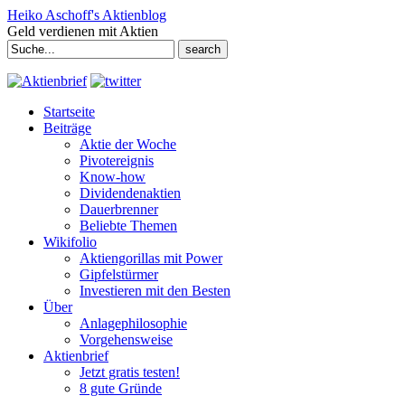
Heiko Aschoff's Aktienblog
Geld verdienen mit Aktien
Search
for:
Startseite
Beiträge
Aktie der Woche
Pivotereignis
Know-how
Dividendenaktien
Dauerbrenner
Beliebte Themen
Wikifolio
Aktiengorillas mit Power
Gipfelstürmer
Investieren mit den Besten
Über
Anlagephilosophie
Vorgehensweise
Aktienbrief
Jetzt gratis testen!
8 gute Gründe