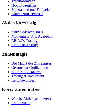
Traditionsaktien
Hochprozentiges
Superaktien und Faulpelze
Aktien zum Vererben
Aktien kurzfristig
Aktien-Masochismus
Momentum, Dip, Ausbruch
P.E.A.D. Trading
Rebound-Trading
Zahlenmagie
Die Macht des Zinsezinses
Gesamtmarktindikatoren
K.I.S.S. Indikatoren
Trading & Investment
Renditewunder
Korrekturen nutzen
Welche Aktien profitieren?
Renditetuning