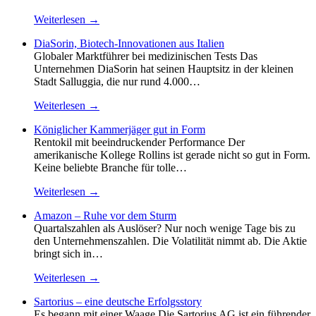
Weiterlesen →
DiaSorin, Biotech-Innovationen aus Italien
Globaler Marktführer bei medizinischen Tests Das
Unternehmen DiaSorin hat seinen Hauptsitz in der kleinen
Stadt Salluggia, die nur rund 4.000…
Weiterlesen →
Königlicher Kammerjäger gut in Form
Rentokil mit beeindruckender Performance Der
amerikanische Kollege Rollins ist gerade nicht so gut in Form.
Keine beliebte Branche für tolle…
Weiterlesen →
Amazon – Ruhe vor dem Sturm
Quartalszahlen als Auslöser? Nur noch wenige Tage bis zu
den Unternehmenszahlen. Die Volatilität nimmt ab. Die Aktie
bringt sich in…
Weiterlesen →
Sartorius – eine deutsche Erfolgsstory
Es begann mit einer Waage Die Sartorius AG ist ein führender