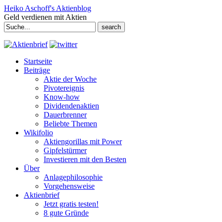
Heiko Aschoff's Aktienblog
Geld verdienen mit Aktien
Search
for:
Startseite
Beiträge
Aktie der Woche
Pivotereignis
Know-how
Dividendenaktien
Dauerbrenner
Beliebte Themen
Wikifolio
Aktiengorillas mit Power
Gipfelstürmer
Investieren mit den Besten
Über
Anlagephilosophie
Vorgehensweise
Aktienbrief
Jetzt gratis testen!
8 gute Gründe