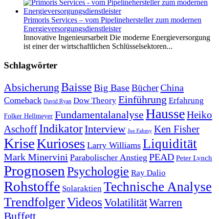
Primoris Services – vom Pipelinehersteller zum modernen
Energieversorgungsdienstleister
Innovative Ingenieursarbeit Die moderne Energieversorgung
ist einer der wirtschaftlichen Schlüsselsektoren...
Schlagwörter
Baisse
Absicherung
Big Base
China
Bücher
Einführung
Comeback
Dow Theory
Erfahrung
David Ryan
Hausse
Fundamentalanalyse
Heiko
Folker Hellmeyer
Indikator
Interview
Ken Fisher
Aschoff
Joe Fahmy
Krise
Kurioses
Liquidität
Larry Williams
Mark Minervini
PEAD
Parabolischer Anstieg
Peter Lynch
Prognosen
Psychologie
Ray Dalio
Rohstoffe
Technische Analyse
Solaraktien
Trendfolger
Videos
Volatilität
Warren
Buffett