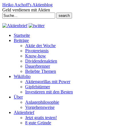
Heiko Aschoff's Aktienblog
Geld verdienen mit Aktien
Search
for:
Startseite
Beiträge
Aktie der Woche
Pivotereignis
Know-how
Dividendenaktien
Dauerbrenner
Beliebte Themen
Wikifolio
Aktiengorillas mit Power
Gipfelstürmer
Investieren mit den Besten
Über
Anlagephilosophie
Vorgehensweise
Aktienbrief
Jetzt gratis testen!
8 gute Gründe