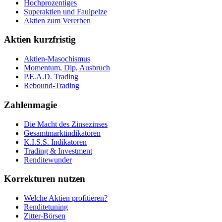
Hochprozentiges
Superaktien und Faulpelze
Aktien zum Vererben
Aktien kurzfristig
Aktien-Masochismus
Momentum, Dip, Ausbruch
P.E.A.D. Trading
Rebound-Trading
Zahlenmagie
Die Macht des Zinsezinses
Gesamtmarktindikatoren
K.I.S.S. Indikatoren
Trading & Investment
Renditewunder
Korrekturen nutzen
Welche Aktien profitieren?
Renditetuning
Zitter-Börsen