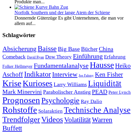
Produkte man...
Norfolk Southern und der lange Atem der Schiene
Donnernde Güterzüge Es gibt Unternehmen, die man vor
allem auf...
Schlagwörter
Baisse
Absicherung
Big Base
China
Bücher
Einführung
Comeback
Dow Theory
Erfahrung
David Ryan
Hausse
Fundamentalanalyse
Heiko
Folker Hellmeyer
Indikator
Interview
Ken Fisher
Aschoff
Joe Fahmy
Krise
Kurioses
Liquidität
Larry Williams
Mark Minervini
PEAD
Parabolischer Anstieg
Peter Lynch
Prognosen
Psychologie
Ray Dalio
Rohstoffe
Technische Analyse
Solaraktien
Trendfolger
Videos
Volatilität
Warren
Buffett